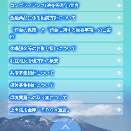
コンプライアンス(法令等遵守)宣言
金融商品に係る勧誘方針について
「預金の保護」と「預金に関する重要事項」のご案
内
休眠預金等のお取り扱いについて
利益相反管理方針の概要
共済募集指針について
保険募集指針について
環境問題への取り組について
上田信用金庫「ＳＤＧｓ宣言」