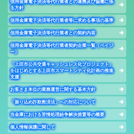
信用金庫電子決済等代行業者との連携及び協働に係
る方針
信用金庫電子決済等代行業者等に求める事項の基準
信用金庫電子決済等代行業者との契約内容
信用金庫電子決済等代行業者契約企業一覧（ペイジ
ー）
「上田市公共交通キャッシュレス化プロジェクト」
をはじめとする上田市スマートシティ化計画の推進
支援
お客さま本位の業務運営に関する基本方針
「振り込め詐欺救済法」への対応について
当金庫における苦情処理紛争解決措置等の概要
個人情報保護に関して