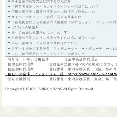
中小企業の経営支援に関する取組方針
「経営者保証に関するガイドライン」への対応について
信用金庫電子決済等代行業者との連携及び協働について
サイバーセキュリティ管理に関する基本方針
「自然災害による被災者の債務整理に関するガイドライン」への対
SDGsへの取組み
振り込め詐欺救済法についてのご案内
預金等の不正な払戻し被害が生じた場合の補償について
偽造・盗難カード等の届出受付先について
お客さま本位の業務運営（フィデューシャリー・デューティー）に
いちい信用金庫のソーシャルメディアポリシー
商号等：いちい信用金庫 信金中央金庫代理店
信用金庫代理業 信用金庫法第85条2の2の規定に基づく信
信託契約代理業 登録番号：東海財務局長（代信）第40号
信金中央金庫ディスクロジャー誌 https://www.shinkin-central-bank.j
登録金融機関 登録番号：東海財務局長（登金）第25