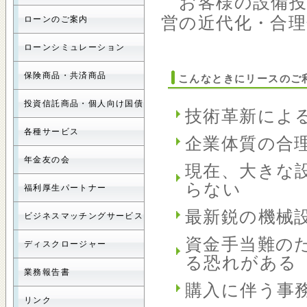
お客様の設備投
営の近代化・合
ローンのご案内
ローンシミュレーション
保険商品・共済商品
こんなときにリースのご
投資信託商品・個人向け国債
技術革新によ
各種サービス
企業体質の合
年金友の会
現在、大きな
らない
福利厚生パートナー
最新鋭の機械
ビジネスマッチングサービス
資金手当難の
ディスクロージャー
る恐れがある
業務報告書
購入に伴う事
リンク