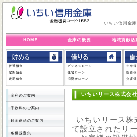
いちい信用金庫
HOME
金庫の概要
地域貢献活
普通預金
ビジネスローン
生命保
定期預金
住宅ローン
医療保
定期積金
消費者ローン
介護保
いちいリース株式会
金利のご案内
手数料のご案内
いちいリース株
預金商品のご案内
て設立されたリ
各種規定集