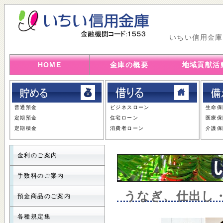
いちい信用金庫
HOME
金庫の概要
地域貢献活
普通預金
ビジネスローン
生命保
定期預金
住宅ローン
医療保
定期積金
消費者ローン
介護保
金利のご案内
手数料のご案内
うなぎ、仕出し
預金商品のご案内
各種規定集