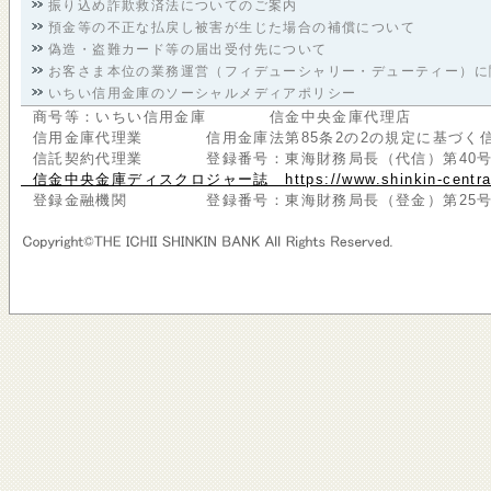
振り込め詐欺救済法についてのご案内
預金等の不正な払戻し被害が生じた場合の補償について
偽造・盗難カード等の届出受付先について
お客さま本位の業務運営（フィデューシャリー・デューティー）に
いちい信用金庫のソーシャルメディアポリシー
商号等：いちい信用金庫 信金中央金庫代理店
信用金庫代理業 信用金庫法第85条2の2の規定に基づく信
信託契約代理業 登録番号：東海財務局長（代信）第40号
信金中央金庫ディスクロジャー誌 https://www.shinkin-central-bank.j
登録金融機関 登録番号：東海財務局長（登金）第25