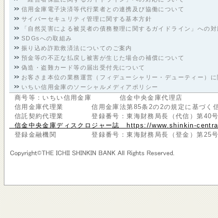
信用金庫電子決済等代行業者との連携及び協働について
サイバーセキュリティ管理に関する基本方針
「自然災害による被災者の債務整理に関するガイドライン」への対
SDGsへの取組み
振り込め詐欺救済法についてのご案内
預金等の不正な払戻し被害が生じた場合の補償について
偽造・盗難カード等の届出受付先について
お客さま本位の業務運営（フィデューシャリー・デューティー）に
いちい信用金庫のソーシャルメディアポリシー
商号等：いちい信用金庫 信金中央金庫代理店
信用金庫代理業 信用金庫法第85条2の2の規定に基づく信
信託契約代理業 登録番号：東海財務局長（代信）第40号
信金中央金庫ディスクロジャー誌 https://www.shinkin-central-bank.j
登録金融機関 登録番号：東海財務局長（登金）第25