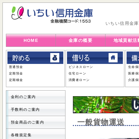
いちい信用金庫
HOME
金庫の概要
地域貢献活
普通預金
ビジネスローン
生命保
定期預金
住宅ローン
医療保
定期積金
消費者ローン
介護保
金利のご案内
手数料のご案内
一般貨物運送
預金商品のご案内
各種規定集