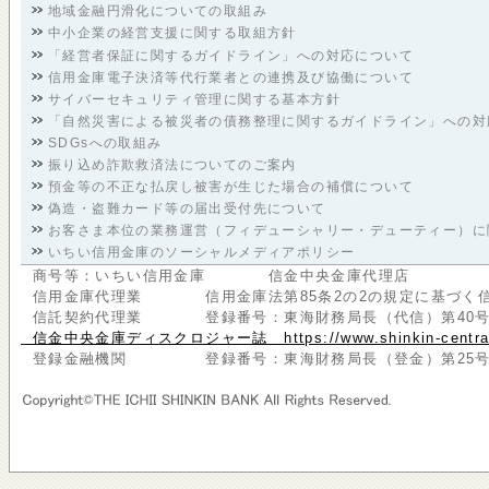
地域金融円滑化についての取組み
中小企業の経営支援に関する取組方針
「経営者保証に関するガイドライン」への対応について
信用金庫電子決済等代行業者との連携及び協働について
サイバーセキュリティ管理に関する基本方針
「自然災害による被災者の債務整理に関するガイドライン」への対
SDGsへの取組み
振り込め詐欺救済法についてのご案内
預金等の不正な払戻し被害が生じた場合の補償について
偽造・盗難カード等の届出受付先について
お客さま本位の業務運営（フィデューシャリー・デューティー）に
いちい信用金庫のソーシャルメディアポリシー
商号等：いちい信用金庫 信金中央金庫代理店
信用金庫代理業 信用金庫法第85条2の2の規定に基づく信
信託契約代理業 登録番号：東海財務局長（代信）第40号
信金中央金庫ディスクロジャー誌 https://www.shinkin-central-bank.j
登録金融機関 登録番号：東海財務局長（登金）第25