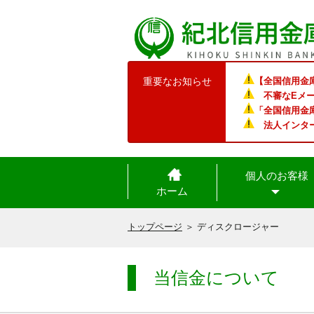
重要なお知らせ
【全国信用金
不審なEメー
「全国信用金
法人インタ
個人のお客様
ホーム
トップページ
＞ ディスクロージャー
当信金について