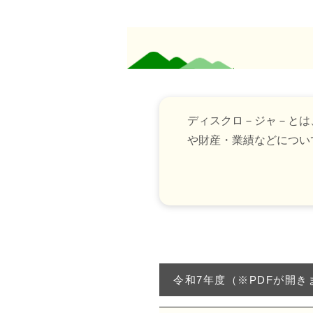
ディスクロ－ジャ－とは
や財産・業績などについ
令和7年度（※PDFが開き