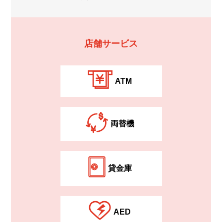
店舗サービス
ATM
両替機
貸⾦庫
AED