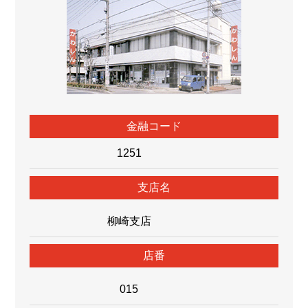
金融コード
1251
⽀店名
柳崎支店
店番
015