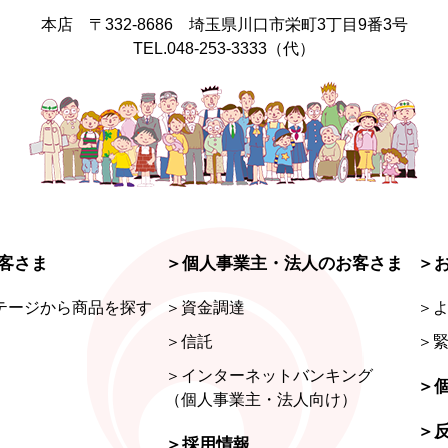
本店 〒332-8686 埼玉県川口市栄町
3丁目9番3号
TEL.048-253-3333（代）
客さま
＞個人事業主・法人のお客さま
＞
テージから商品を探す
＞資金調達
＞よ
＞信託
＞
＞インターネットバンキング
＞
（個人事業主・法人向け）
＞
＞採用情報