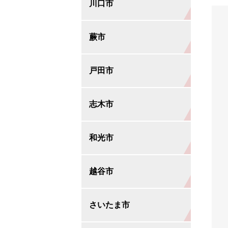
川口市
蕨市
本店営業部
戸田市
仲町支店
蕨支店
志木市
飯塚支店
戸田支店
和光市
本町東支店
戸田北支店
志木支店
越谷市
芝支店
宗岡支店
和光支店
さいたま市
柳崎支店
志木北支店
蒲生支店