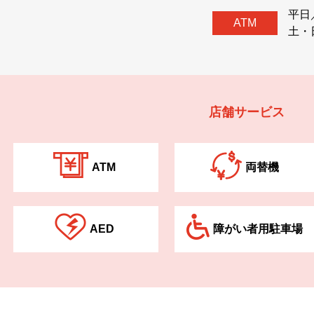
平⽇／
ATM
⼟・
店舗サービス
ATM
両替機
AED
障がい者⽤駐⾞場