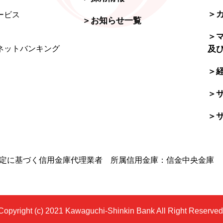
＞
ービス
＞お知らせ一覧
＞
ネットバンキング
及
）
＞
＞
＞
規定に基づく信用金庫代理業者 所属信用金庫：信金中央金庫
Copyright (c) 2021 Kawaguchi-Shinkin Bank All Right Reserved