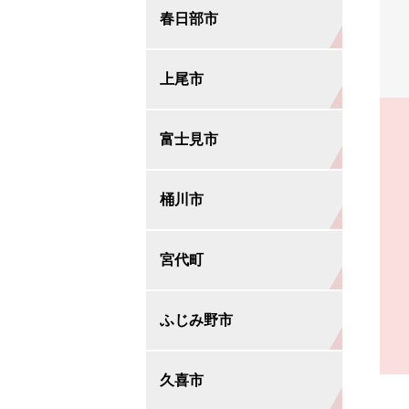
春日部市
鳩ヶ谷支店
蒲生西口支店
大宮支店
上尾市
木曽呂支店
南越谷支店
与野支店
一ノ割支店
富士見市
川口中央支店
せんげん台支店
北浦和支店
春日部支店
上尾支店
桶川市
東川口支店
大和田支店
みずほ台支店
宮代町
赤井支店
武蔵浦和支店
桶川支店
ふじみ野市
東本郷支店
浦和中尾支店
宮代支店
久喜市
東大宮支店
ふじみ野支店