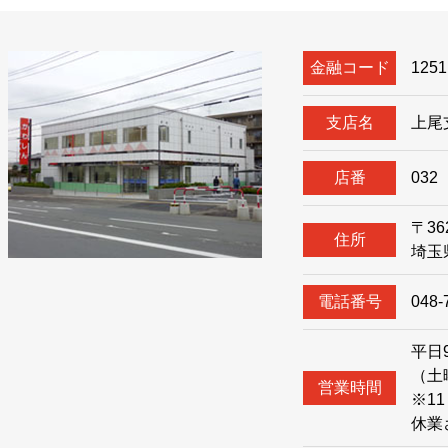
金融コード
1251
⽀店名
上尾
店番
032
〒36
住所
埼玉
電話番号
048
平⽇9
（⼟
営業時間
※1
休業