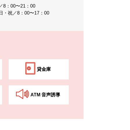
8：00〜21：00
⽇・祝／8：00〜17：00
貸⾦庫
ATM ⾳声誘導