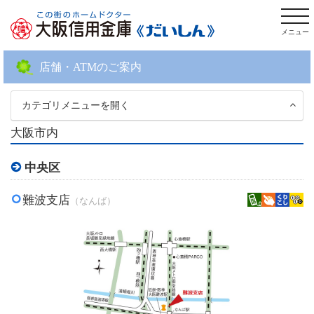
togg
navi
店舗・ATMのご案内
カテゴリメニューを開く
大阪市内
中央区
難波支店
（なんば）