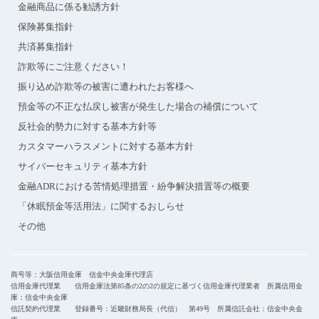
金融商品に係る勧誘方針
保険募集指針
共済募集指針
詐欺等にご注意ください！
振り込め詐欺等の被害に遭われたお客様へ
預金等の不正な払戻し被害が発生した場合の補償について
反社会的勢力に対する基本方針等
カスタマーハラスメントに対する基本方針
サイバーセキュリティ基本方針
金融ADRにおける苦情処理措置・紛争解決措置等の概要
「休眠預金等活用法」に関するおしらせ
その他
商号等：大阪信用金庫 信金中央金庫代理店
信用金庫代理業 信用金庫法第85条の2の2の規定に基づく信用金庫代理業者 所属信用金
庫：信金中央金庫
信託契約代理業 登録番号：近畿財務局長（代信） 第49号 所属信託会社：信金中央金