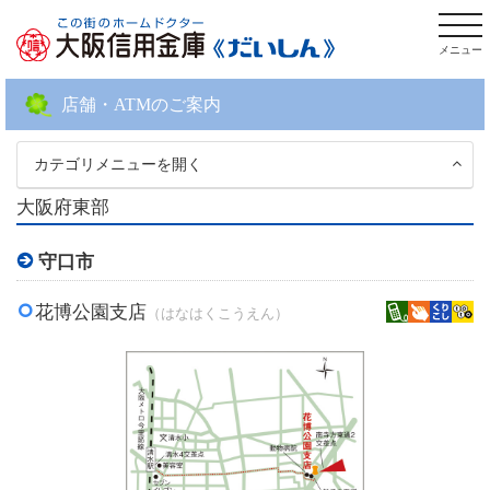
togg
navi
店舗・ATMのご案内
カテゴリメニューを開く
大阪府東部
守口市
花博公園支店
（はなはくこうえん）