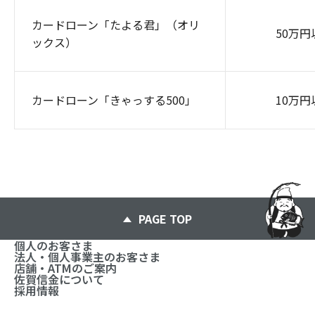
カードローン「たよる君」（オリ
50万円
ックス）
カードローン「きゃっする500」
10万円
PAGE TOP
個人のお客さま
法人・個人事業主のお客さま
店舗・ATMのご案内
佐賀信金について
採用情報