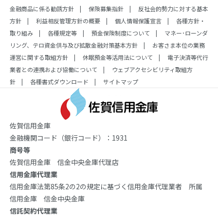
金融商品に係る勧誘方針
保険募集指針
反社会的勢力に対する基本
方針
利益相反管理方針の概要
個人情報保護宣言
各種方針・
取り組み
各種規定等
預金保険制度について
マネー･ローンダ
リング、テロ資金供与及び拡散金融対策基本方針
お客さま本位の業務
運営に関する取組方針
休眠預金等活用法について
電子決済等代行
業者との連携および協働について
ウェブアクセシビリティ取組方
針
各種書式ダウンロード
サイトマップ
佐賀信用金庫
金融機関コード（銀行コード）：1931
商号等
佐賀信用金庫 信金中央金庫代理店
信用金庫代理業
信用金庫法第85条2の2の規定に基づく信用金庫代理業者 所属
信用金庫 信金中央金庫
信託契約代理業