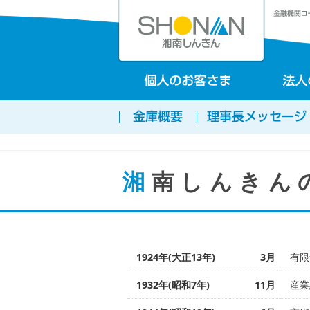
湘南しんきん
1924年(大正13年)
3月
有限
1932年(昭和7年)
11月
産業