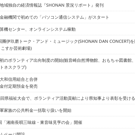
地域独自の経済情報誌『SHONAN 景況リポート』発刊
金融機関で初めての「パソコン通信システム」がスタート
算機センター、オンラインシステム稼動
回團伊玖磨トーク・アンド・ミュージック(SHONAN DAN CONCERT)
よこすか芸術劇場)
初のボランティア出向制度の開始(観音崎自然博物館、おもちゃ図書館
トネスクラブ)
大和信用組合と合併
金付定期預金を発売
4回県福祉大会で、ボランティア活動貢献により県知事より表彰を受け
軍家族の公共料金一括取り扱いを開始
回「湘南長唄三味線・東音味見亨の会」開催
ムページ開設