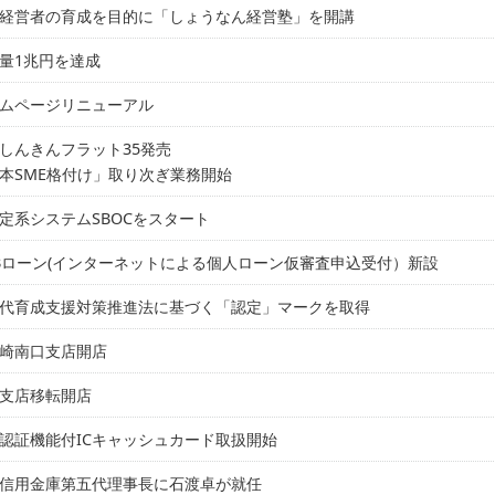
経営者の育成を目的に「しょうなん経営塾」を開講
量1兆円を達成
ムページリニューアル
しんきんフラット35発売
本SME格付け」取り次ぎ業務開始
定系システムSBOCをスタート
Bローン(インターネットによる個人ローン仮審査申込受付）新設
代育成支援対策推進法に基づく「認定」マークを取得
崎南口支店開店
支店移転開店
認証機能付ICキャッシュカード取扱開始
信用金庫第五代理事長に石渡卓が就任