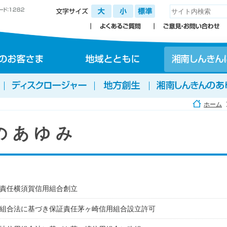
ホーム
のあゆみ
責任横須賀信用組合創立
組合法に基づき保証責任茅ヶ崎信用組合設立許可