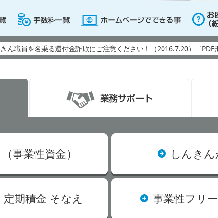
ン（事業性資金）
しんきん
」定期積金 そなえ
事業性フリー