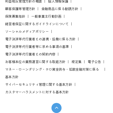
利益相反管理⽅針の概要
個⼈情報保護
顧客保護等管理⽅針
⾦融商品に係る勧誘⽅針
保険募集指針
⼀般事業主⾏動計画
経営者保証に関するガイドラインについて
ソーシャルメディアポリシー
電⼦決済等代⾏業者との連携・協働に係る⽅針
電⼦決済等代⾏業者等に求める事項の基準
電⼦決済等代⾏業者との契約内容
お客様本位の業務運営に関する取組⽅針
規定集
電⼦公告
マネー・ローンダリング・テロ資金供与・拡散金融対策に係る
基本方針
サイバーセキュリティ管理に関する基本方針
カスタマーハラスメントに対する基本方針