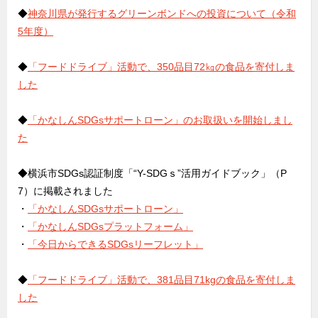
◆
神奈川県が発行するグリーンボンドへの投資について（令和
5年度）
◆
「フードドライブ」活動で、350品目72㎏の食品を寄付しま
した
◆
「かなしんSDGsサポートローン」のお取扱いを開始しまし
た
◆横浜市SDGs認証制度「“Y-SDGｓ”活用ガイドブック」（P
7）に掲載されました
・
「かなしんSDGsサポートローン」
・
「かなしんSDGsプラットフォーム」
・
「今日からできるSDGsリーフレット」
◆
「フードドライブ」活動で、381品目71kgの食品を寄付しま
した