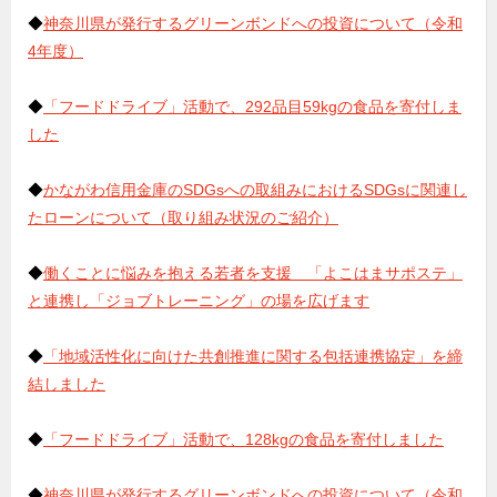
◆
神奈川県が発行するグリーンボンドへの投資について（令和
4年度）
◆
「フードドライブ」活動で、292品目59kgの食品を寄付しま
した
◆
かながわ信用金庫のSDGsへの取組みにおけるSDGsに関連し
たローンについて（取り組み状況のご紹介）
◆
働くことに悩みを抱える若者を支援 「よこはまサポステ」
と連携し「ジョブトレーニング」の場を広げます
◆
「地域活性化に向けた共創推進に関する包括連携協定」を締
結しました
◆
「フードドライブ」活動で、128kgの食品を寄付しました
◆
神奈川県が発行するグリーンボンドへの投資について（令和