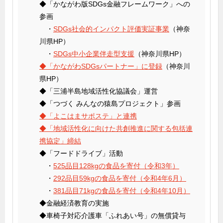
◆「かながわ版SDGs金融フレームワーク」への
参画
・
SDGs社会的インパクト評価実証事業
（神奈
川県HP）
・
SDGs中小企業伴走型支援
（神奈川県HP）
◆「かながわSDGsパートナー」に登録
（神奈川
県HP）
◆「三浦半島地域活性化協議会」運営
◆「つづく みんなの猿島プロジェクト」参画
◆「よこはまサポステ」と連携
◆「地域活性化に向けた共創推進に関する包括連
携協定」締結
◆「フードドライブ」活動
・
525品目128kgの食品を寄付（令和3年）
・
292品目59kgの食品を寄付（令和4年6月）
・
381品目71kgの食品を寄付（令和4年10月）
◆金融経済教育の実施
◆車椅子対応介護車「ふれあい号」の無償貸与