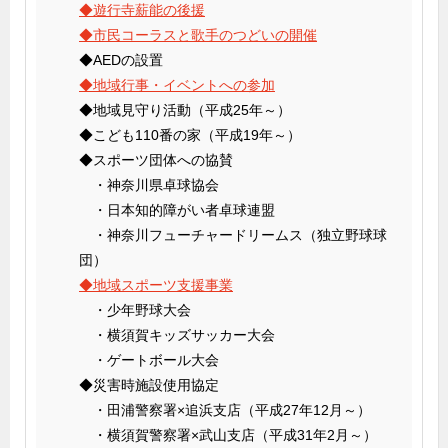
◆遊行寺薪能の後援
◆市民コーラスと歌手のつどいの開催
◆AEDの設置
◆地域行事・イベントへの参加
◆地域見守り活動（平成25年～）
◆こども110番の家（平成19年～）
◆スポーツ団体への協賛
・神奈川県卓球協会
・日本知的障がい者卓球連盟
・神奈川フューチャードリームス（独立野球球
団）
◆地域スポーツ支援事業
・少年野球大会
・横須賀キッズサッカー大会
・ゲートボール大会
◆災害時施設使用協定
・田浦警察署×追浜支店（平成27年12月～）
・横須賀警察署×武山支店（平成31年2月～）