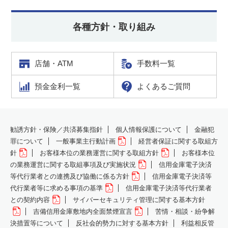
各種方針・取り組み
店舗・ATM
手数料一覧
預金金利一覧
よくあるご質問
勧誘方針・保険／共済募集指針
個人情報保護について
金融犯
罪について
一般事業主行動計画
経営者保証に関する取組方
針
お客様本位の業務運営に関する取組方針
お客様本位
の業務運営に関する取組事項及び実施状況
信用金庫電子決済
等代行業者との連携及び協働に係る方針
信用金庫電子決済等
代行業者等に求める事項の基準
信用金庫電子決済等代行業者
との契約内容
サイバーセキュリティ管理に関する基本方針
吉備信用金庫敷地内全面禁煙宣言
苦情・相談・紛争解
決措置等について
反社会的勢力に対する基本方針
利益相反管