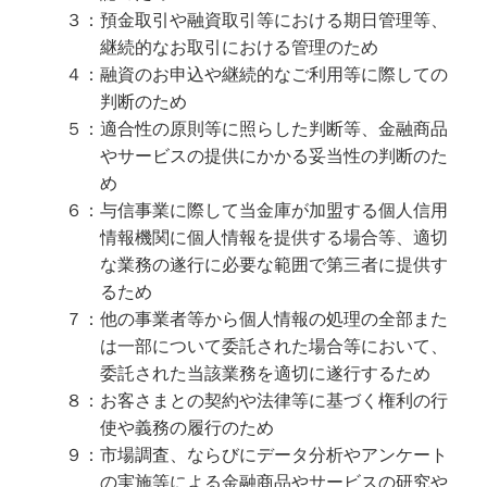
３：預金取引や融資取引等における期日管理等、
継続的なお取引における管理のため
４：融資のお申込や継続的なご利用等に際しての
判断のため
５：適合性の原則等に照らした判断等、金融商品
やサービスの提供にかかる妥当性の判断のた
め
６：与信事業に際して当金庫が加盟する個人信用
情報機関に個人情報を提供する場合等、適切
な業務の遂行に必要な範囲で第三者に提供す
るため
７：他の事業者等から個人情報の処理の全部また
は一部について委託された場合等において、
委託された当該業務を適切に遂行するため
８：お客さまとの契約や法律等に基づく権利の行
使や義務の履行のため
９：市場調査、ならびにデータ分析やアンケート
の実施等による金融商品やサービスの研究や