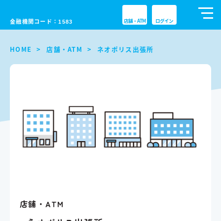
tog
金融機関コード：
店舗・ATM
ログイン
1583
nav
HOME
店舗・ATM
ネオポリス出張所
店舗・ATM