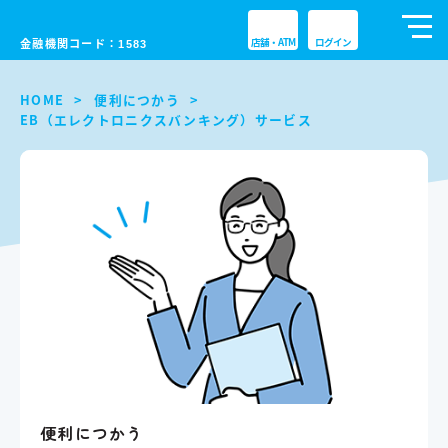
tog
金融機関コード：
店舗・ATM
ログイン
1583
nav
HOME
便利につかう
EB（エレクトロニクスバンキング）サービス
便利につかう