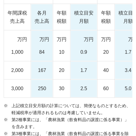
年間課税
各月
年額
積立目安
年額
積立目
売上高
売上高
税額
月額
税額
月額
万円
万円
万円
万円
万円
万
1,000
84
10
0.9
20
1.7
2,000
167
20
1.7
40
3.4
3,000
250
30
2.5
60
5.0
上記積立目安月額の計算については、簡便なものとするため、
軽減税率が適用されるものは考慮していません。
第2種事業には、「農林漁業（飲食料品の譲渡に係る事業）」
を含みます。
第3種事業には、「農林漁業（飲食料品の譲渡に係る事業を除