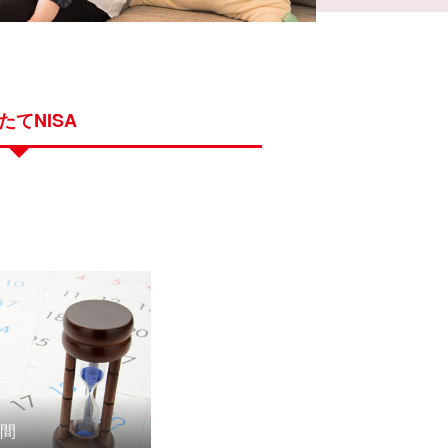
たてNISA
間