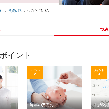
す
投資信託
つみたてNISA
A
つみ
のポイント
ポイント
ポイント
2
3
毎年40万円の
非課税期