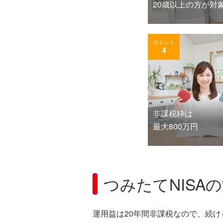
20歳以上の方が対
ポイント
4
非課税枠は
最大800万円
つみたてNISA
運用益は20年間非課税なので、続