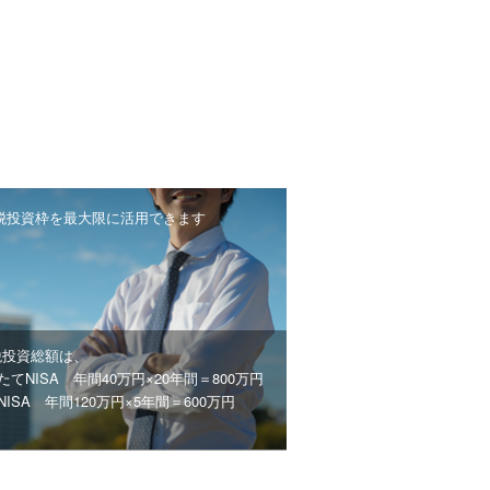
税投資枠を最大限に活用できます
税投資総額は、
たてNISA 年間40万円×20年間＝800万円
NISA 年間120万円×5年間＝600万円