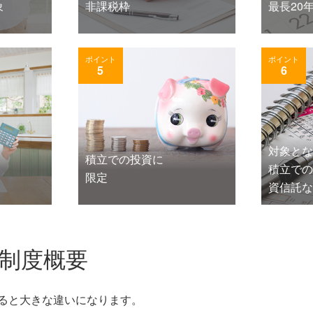
象
非課税枠
最長20
ポイント
ポイント
5
6
対象とな
積立での投資に
積立での
限定
資信託な
の制度概要
けると大きな違いになります。