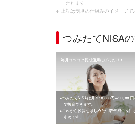
われます。
上記は制度の仕組みのイメージで
つみたてNISA
毎月コツコツ長期運用にぴったり！
●つみたてNISAは月々10,000円～33,000
で投資できます。
●これから投資をはじめたい若年層の方に
すめです。