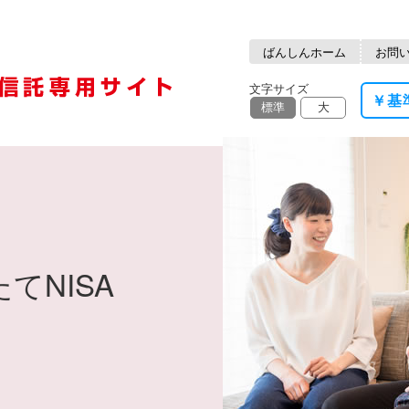
ばんしんホーム
お問
文字サイズ
￥基
標準
大
たてNISA