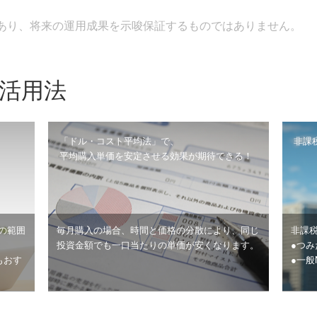
あり、将来の運用成果を示唆保証するものではありません。
の活用法
「ドル・コスト平均法」で、
非課
平均購入単価を安定させる効果が期待できる！
円の範囲
毎月購入の場合、時間と価格の分散により、同じ
非課
投資金額でも一口当たりの単価が安くなります。
●つみ
もおす
●一般