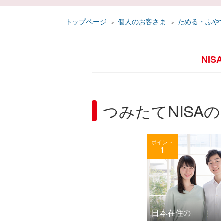
トップページ
個人のお客さま
ためる・ふや
NIS
つみたてNISA
ポイント
1
日本在住の