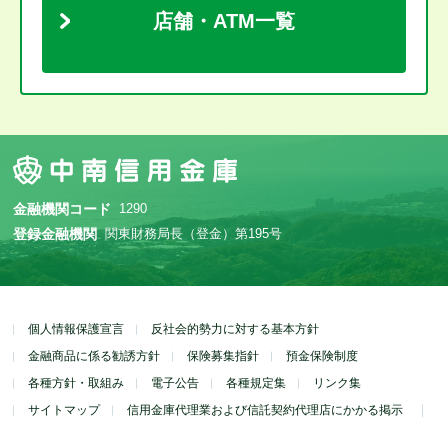
店舗・ATM一覧
金融機関コード
1290
登録金融機関
関東財務局長（登金）第195号
個人情報保護宣言
反社会的勢力に対する基本方針
金融商品に係る勧誘方針
保険募集指針
預金保険制度
各種方針・取組み
電子公告
各種規定集
リンク集
サイトマップ
信用金庫代理業および信託契約代理店にかかる掲示