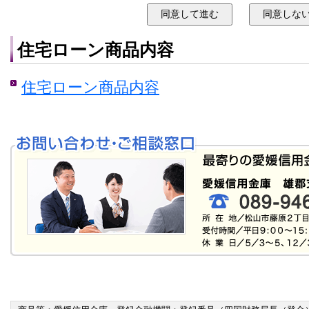
なお、ローン申込書および契約規定に当
載がある場合においても、当同意条項が
住宅ローン商品内容
とに同意します。
住宅ローン商品内容
申込人等は、信用金庫が、個人情報の
づき、信用金庫の融資業務における次
要な範囲で、個人情報を取得、保有、
ます。
(1) 法令等に基づくご本人さまの確
ービスをご利用いただく資格等の
(2) 融資のお申込みや継続的なご利
ため
(3) 個人情報を加盟する個人信用情