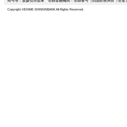
商号等：愛媛信用金庫 登録金融機関：登録番号（四国財務局長（登金）
等、適切な業務の遂行に必要な範囲
Copyright ©EHIME-SHINKINBANK All Rights Reserved.
ため
(4) 団体信用生命保険の加入業務等
(5) 基金が与信判断、与信後の管理
にあたり、必要な情報を基金に提供
(6) その他、申込人等とのお取引を
るため
なお、信用金庫は、特定の個人情報の利
用金庫法施行規則第110条および第111
れている場合には、当該利用目的以外
申込人等は、信用金庫が必要と認めた