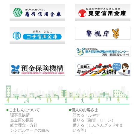
■
こましんについて
■
個人のお客さま
理事長挨拶
貯める・ふやす
当金庫の概要
借りる（融資・ローン）
経営理念・方針
備える（しんきんグッドすま
シンボルマークの由来
いる等）