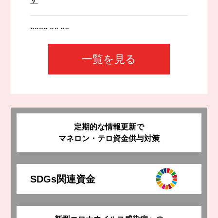
2026.06.26
「かわしんレポート2026 ミニディスクロー
一覧を見る
ジャー誌兼業務報告書」を公表します
2026.06.23
「かわしんフードドライブ食料品贈呈式」を
開催しました
定期的な情報更新で
マネロン・テロ資金供与対策
2026.06.10
手形・小切手に関する注意点について
SDGs
関連資金
2026.06.03
第6回 観劇の集い 松平健×コロッケ45周年特