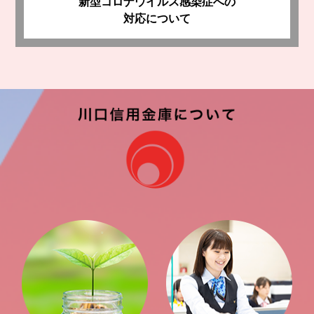
新型コロナウイルス感染症への
別公演 暴れん坊将軍「狙われた将軍」を開
対応について
催いたします
2026.05.15
かわしん景況レポート第66号を発行しました
2026.04.20
営業体制変更のお知らせ（与野支店・北浦和
支店）
2026.04.20
営業体制変更のお知らせ（大和田支店・東大
宮支店）