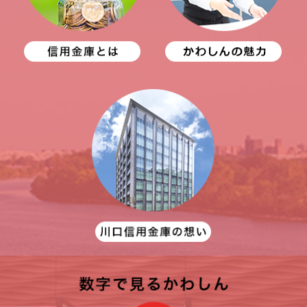
2026.03.13
「かわしん経営塾next neo」第4期生の募集
を開始します
2026.03.05
アンパンマンキャラクター通帳の取扱い終了
について
2026.02.26
「教育資金一括贈与専用口座」のお申込期限
について
2026.02.17
営業体制変更のお知らせ（上尾支店・桶川支
店）