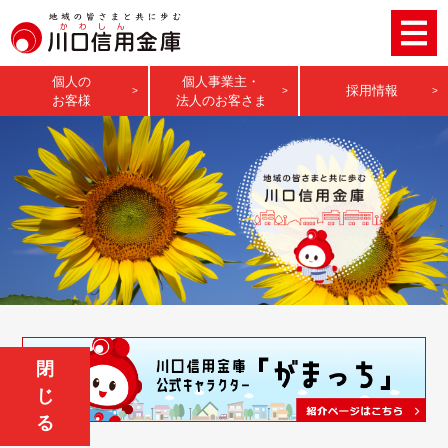
個人の
個人事業主・
採用情報
お客様
法人のお客さま
閉
じ
る