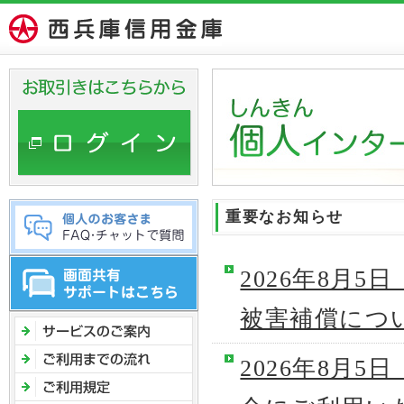
ヘ
ッ
ダ
メ
ニ
ュ
ー
へ
ジ
ャ
重要なお知らせ
ン
プ
2026年8月
被害補償につ
2026年8月