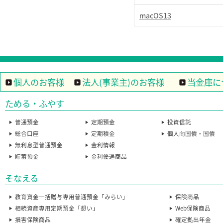
macOS13
個人のお客様
法人(事業主)のお客様
当金庫に
ためる・ふやす
普通預金
定期預金
投資信託
総合口座
定期積金
個人向国債・国債
無利息型普通預金
金利情報
貯蓄預金
金利優遇商品
そなえる
教育資金一括贈与専用普通預金「みらい」
保険商品
相続資産専用定期預金「想い」
Web保険商品
損害保険商品
確定拠出年金