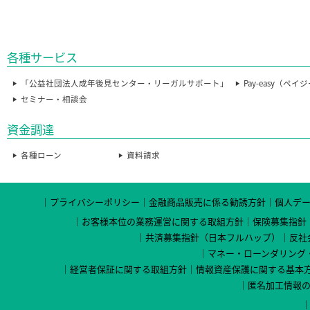
各種サービス
「公益社団法人成年後見センター・リーガルサポート」
Pay-easy（ペイ
セミナー・相談会
資金調達
各種ローン
資料請求
プライバシーポリシー
金融商品販売に係る勧誘方針
個人デ
お客様本位の業務運営に関する取組方針
保険募集指針
共済募集指針（日本フルハップ）
反社
マネー・ローンダリング
経営者保証に関する取組方針
情報資産保護に関する基本
匿名加工情報