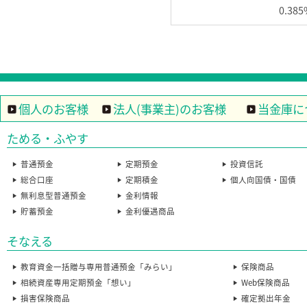
0.385
個人のお客様
法人(事業主)のお客様
当金庫に
ためる・ふやす
普通預金
定期預金
投資信託
総合口座
定期積金
個人向国債・国債
無利息型普通預金
金利情報
貯蓄預金
金利優遇商品
そなえる
教育資金一括贈与専用普通預金「みらい」
保険商品
相続資産専用定期預金「想い」
Web保険商品
損害保険商品
確定拠出年金