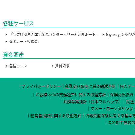
各種サービス
「公益社団法人成年後見センター・リーガルサポート」
Pay-easy（ペイ
セミナー・相談会
資金調達
各種ローン
資料請求
プライバシーポリシー
金融商品販売に係る勧誘方針
個人デ
お客様本位の業務運営に関する取組方針
保険募集指針
共済募集指針（日本フルハップ）
反社
マネー・ローンダリング
経営者保証に関する取組方針
情報資産保護に関する基本
匿名加工情報