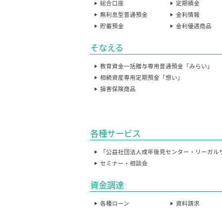
総合口座
定期積金
無利息型普通預金
金利情報
貯蓄預金
金利優遇商品
そなえる
教育資金一括贈与専用普通預金「みらい」
相続資産専用定期預金「想い」
損害保険商品
各種サービス
「公益社団法人成年後見センター・リーガル
セミナー・相談会
資金調達
各種ローン
資料請求