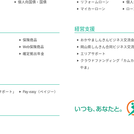
個人向国債・国債
リフォームローン
個人
マイカーローン
ロー
経営支援
保険商品
おかやましんきんビジネス交流
Web保険商品
岡山県しんきん合同ビジネス交
確定拠出年金
エリアサポート
クラウドファンディング「カム
やま」
サポート」
Pay-easy（ペイジー）