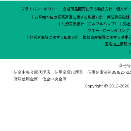
プライバシーポリシー
金融商品販売に係る勧誘方針
個人デ
お客様本位の業務運営に関する取組方針
保険募集指針
共済募集指針（日本フルハップ）
反社
マネー・ローンダリング
経営者保証に関する取組方針
情報資産保護に関する基本
匿名加工情報
商号等
信金中央金庫代理店 信用金庫代理業 信用金庫法第85条2の
所属信用金庫：信金中央金庫
Copyright
2012-2026