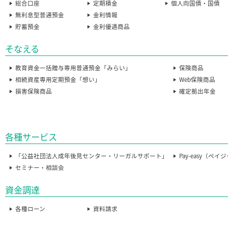
総合口座
定期積金
個人向国債・国債
無利息型普通預金
金利情報
貯蓄預金
金利優遇商品
そなえる
教育資金一括贈与専用普通預金「みらい」
保険商品
相続資産専用定期預金「想い」
Web保険商品
損害保険商品
確定拠出年金
各種サービス
「公益社団法人成年後見センター・リーガルサポート」
Pay-easy（ペイ
セミナー・相談会
資金調達
各種ローン
資料請求