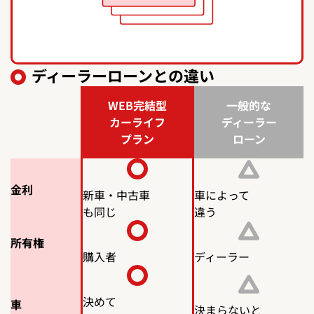
ディーラーローンとの違い
WEB完結型
一般的な
カーライフ
ディーラー
比較項目
プラン
ローン
金利
新車・中古車
車によって
も同じ
違う
所有権
購入者
ディーラー
決めて
車
決まらないと