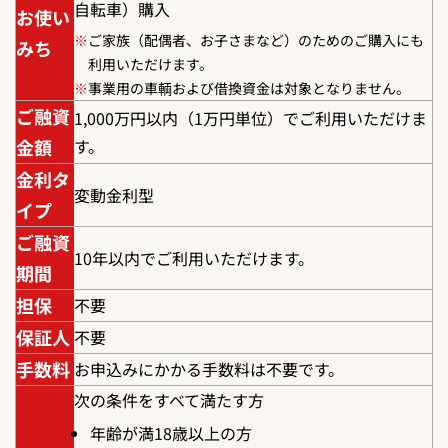
自転車）購入
お使い
※
ご家族（配偶者、お子さまなど）のためのご購入にも
みち
利用いただけます。
※
事業用の車輌および借換資金は対象となりません。
ご融資
1,000万円以内（1万円単位）でご利用いただけま
金額
す。
金利タ
変動金利型
イプ
ご融資
10年以内でご利用いただけます。
期間
担保
不要
保証人
不要
手数料
お申込みにかかる手数料は不要です。
次の条件をすべて満たす方
年齢が満18歳以上の方