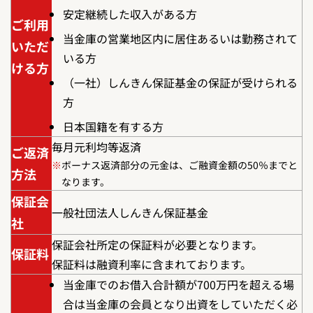
安定継続した収入がある方
ご利用
当金庫の営業地区内に居住あるいは勤務されて
いただ
いる方
ける方
（一社）しんきん保証基金の保証が受けられる
方
日本国籍を有する方
毎月元利均等返済
ご返済
※
ボーナス返済部分の元金は、ご融資金額の50％までと
方法
なります。
保証会
一般社団法人しんきん保証基金
社
保証会社所定の保証料が必要となります。
保証料
保証料は融資利率に含まれております。
当金庫でのお借入合計額が700万円を超える場
合は当金庫の会員となり出資をしていただく必