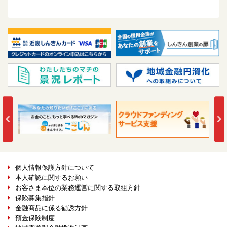
2026年7月20日
お知らせ
BizHawkEye（ビスホークアイ）に係る信用金庫電子決済等
代行業者との契約内容について
2026年7月1日
お知らせ
一般事業主行動計画の策定について
2026年6月30日
お知らせ
女性の活躍に関する情報公開について
2026年6月30日
お知らせ
男性労働者の育児休業取得率公表について
2026年6月29日
お知らせ
「特殊詐欺多発警報」発令に関するお知らせ
個人情報保護方針について
本人確認に関するお願い
お客さま本位の業務運営に関する取組方針
2026年6月10日
お知らせ
保険募集指針
「ボーナス預金限定キャンペーン」（期間限定）の取扱い
金融商品に係る勧誘方針
について
預金保険制度