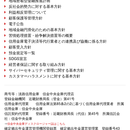
地域密着型金融推進計画
2026年6月10日
お知らせ
反社会的勢力に対する基本方針
「淡信特別定期預金」（期間限定）の取扱いについて
利益相反管理について
顧客保護等管理方針
2026年6月1日
お知らせ
電子公告
為替手数料改定のお知らせ
地域金融円滑化のための基本方針
苦情処理措置・紛争解決措置等の概要
2026年4月21日
お知らせ
信用金庫電子決済等代行業者との連携及び協働に係る方針
ゴールデンウィークのATM稼働時間帯について
顧客受入方針
預金規定等一覧
2026年3月9日
お知らせ
SDGS宣言
淡信スプリングキャンペーン特別定期預金の取扱開始につ
経営者保証に関する取り組み方針
いて
サイバーセキュリティ管理に関する基本方針
カスタマーハラスメントに対する基本方針
2026年3月6日
トピックス
「第44回 わたしたちのマチの景況レポート」を作成いたし
商号等：淡路信用金庫 信金中央金庫代理店
ました
登録金融機関 近畿財務局長（登金）第41号
信用金庫代理業 信用金庫法第85条2の2に基づく信用金庫代理業者 所属
2026年2月27日
お知らせ
信用金庫：信金中央金庫
定期預金金利の改定について
信託契約代理業 登録番号：近畿財務局長（代信）第45号 所属信託会
社：信金中央金庫
⇒
信金中央金庫ディスクロージャー誌はこちら
2026年2月25日
お知らせ
確定拠出年金運営管理機関登録票 確定拠出年金運営管理業 登録番号43