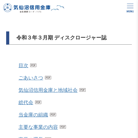
令和３年３月期 ディスクロージャー誌
目次
ごあいさつ
気仙沼信用金庫と地域社会
総代会
当金庫の組織
主要な事業の内容