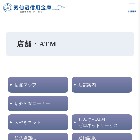
店舗・ATM
店舗マップ
店舗案内
店外ATMコーナー
しんきんATM
みやぎネット
ゼロネットサービス
紛失盗難に
通帳記帳