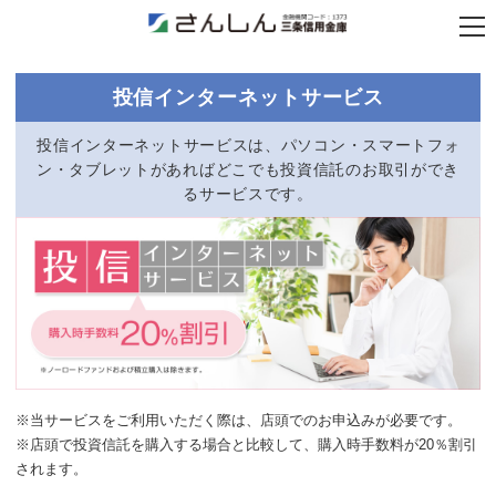
ス
マ
ホ
用
メ
イ
投信インターネットサービス
ン
メ
ニ
ュ
ー
投信インターネットサービスは、パソコン・スマートフォ
開
閉
ン・タブレットがあればどこでも投資信託のお取引ができ
ボ
タ
るサービスです。
ン
※当サービスをご利用いただく際は、店頭でのお申込みが必要です。
※店頭で投資信託を購入する場合と比較して、購入時手数料が20％割引
されます。