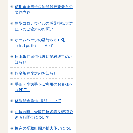
信用金庫電子決済等代行業者との
契約内容
新型コロナウイルス感染症拡大防
止へのご協力のお願い
ホームページの常時ＳＳＬ化
（https化）について
日本銀行国債代理店業務終了のお
知らせ
預金規定改定のお知らせ
手形・小切手をご利用のお客様へ
（PDF）
休眠預金等活用法について
お振込時に受取口座名義を確認で
きる時間帯について
振込の受取時間の拡大予定につい