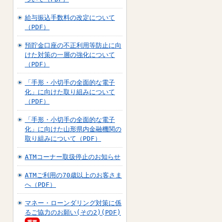
給与振込手数料の改定について
（PDF）
預貯金口座の不正利用等防止に向
けた対策の一層の強化について
（PDF）
「手形・小切手の全面的な電子
化」に向けた取り組みについて
（PDF）
「手形・小切手の全面的な電子
化」に向けた山形県内金融機関の
取り組みについて（PDF）
ATMコーナー取扱停止のお知らせ
ATMご利用の70歳以上のお客さま
へ（PDF）
マネー・ローンダリング対策に係
るご協力のお願い(その2)(PDF)