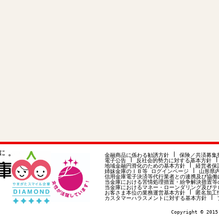
金融商品に係わる勧誘方針
保険／共済募集
電子公告
反社会的勢力に対する基本方針
地域金融円滑化のための基本方針
経営者保
姉妹金庫のＩＢ等 ログインページ
山形県
信用金庫電子決済等代行業者との連携及び協働
当金庫における苦情処理措置・紛争解決措置等
当金庫におけるマネー・ローンダリング及びテ
お客さま本位の業務運営基本方針
匿名加工
カスタマーハラスメントに対する基本方針
Copyright © 2015