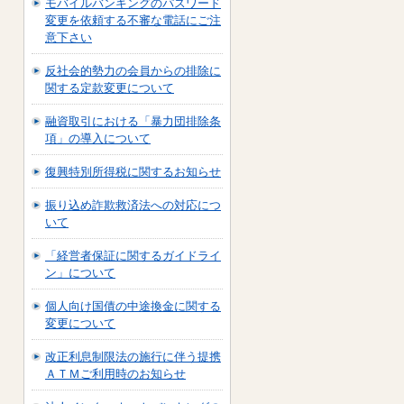
モバイルバンキングのパスワード
変更を依頼する不審な電話にご注
意下さい
反社会的勢力の会員からの排除に
関する定款変更について
融資取引における「暴力団排除条
項」の導入について
復興特別所得税に関するお知らせ
振り込め詐欺救済法への対応につ
いて
「経営者保証に関するガイドライ
ン」について
個人向け国債の中途換金に関する
変更について
改正利息制限法の施行に伴う提携
ＡＴＭご利用時のお知らせ