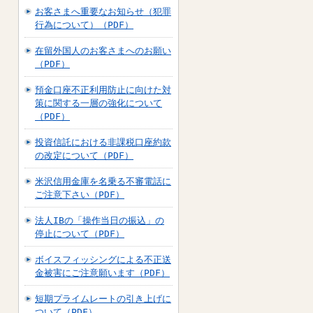
お客さまへ重要なお知らせ（犯罪
行為について）（PDF）
在留外国人のお客さまへのお願い
（PDF）
預金口座不正利用防止に向けた対
策に関する一層の強化について
（PDF）
投資信託における非課税口座約款
の改定について（PDF）
米沢信用金庫を名乗る不審電話に
ご注意下さい（PDF）
法人IBの「操作当日の振込」の
停止について（PDF）
ボイスフィッシングによる不正送
金被害にご注意願います（PDF）
短期プライムレートの引き上げに
ついて（PDF）