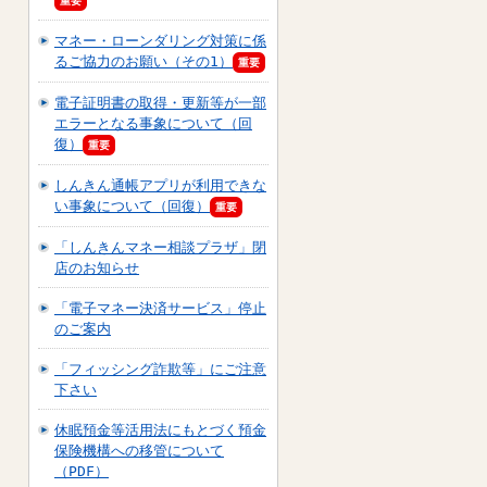
重要
マネー・ローンダリング対策に係
るご協力のお願い（その1）
重要
電子証明書の取得・更新等が一部
エラーとなる事象について（回
復）
重要
しんきん通帳アプリが利用できな
い事象について（回復）
重要
「しんきんマネー相談プラザ」閉
店のお知らせ
「電子マネー決済サービス」停止
のご案内
「フィッシング詐欺等」にご注意
下さい
休眠預金等活用法にもとづく預金
保険機構への移管について
（PDF）