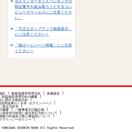
法人インターネットバンキングの
暗証番号を盗み取ろうとするコン
ピュータウィルスにご注意くださ
い。
「不正なポップアップ画面表示」
にご注意ください！
『偽ホームページ情報』にご注意
ください！
指針
顧客保護等管理方針
各種規定
利益相反管理方針の概要
証に関する取組方針
内信用金庫のＩＢ等 ログインページ
に係る方針等
の概要
一般事業主行動計画
ロ資金供与対策に係る対応方針について
情報の作成及び第三者提供について
プライバシーポリシー
 YONEZAWA SHINKIN BANK All Rights Reserved.