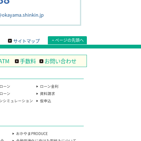
@okayama.shinkin.jp
ページの先頭へ
サイトマップ
ATM
手数料
お問い合わせ
ローン
ローン金利
ローン
資料請求
ンシミュレーション
仮申込
会
おかやまPRODUCE
流会
金融円滑化に向けた取組みについて