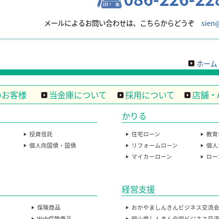
メールによるお問い合わせは、こちらからどうぞ
sien
ホーム
のお客様
当金庫について
採用について
店舗・
かりる
投資信託
住宅ローン
教育
個人向国債・国債
リフォームローン
個人
マイカーローン
ロー
経営支援
保険商品
おかやましんきんビジネス交流
Web保険商品
岡山県しんきん合同ビジネス交