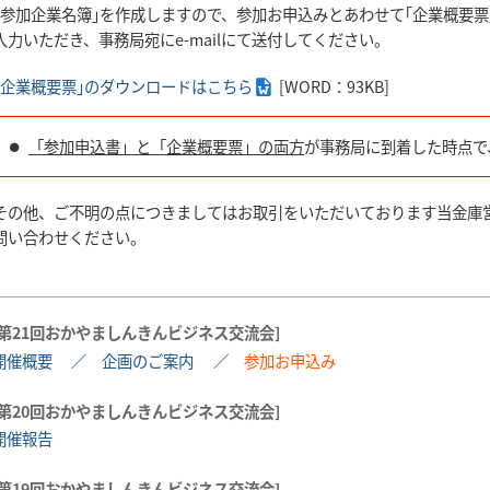
｢参加企業名簿｣を作成しますので、参加お申込みとあわせて｢企業概要
入力いただき、事務局宛にe-mailにて送付してください。
｢企業概要票｣のダウンロードはこちら
[WORD：93KB]
「参加申込書」と「企業概要票」の両方
が事務局に到着した時点で
その他、ご不明の点につきましてはお取引をいただいております当金庫
問い合わせください。
第21回おかやましんきんビジネス交流会
開催概要
企画のご案内
参加お申込み
第20回おかやましんきんビジネス交流会
開催報告
第19回おかやましんきんビジネス交流会