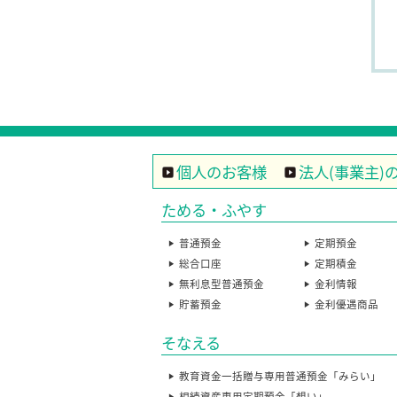
個人のお客様
法人(事業主)
ためる・ふやす
普通預金
定期預金
総合口座
定期積金
無利息型普通預金
金利情報
貯蓄預金
金利優遇商品
そなえる
教育資金一括贈与専用普通預金「みらい」
相続資産専用定期預金「想い」