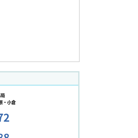
務局
原・小倉
72
88