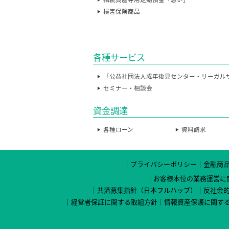
損害保険商品
各種サービス
「公益社団法人成年後見センター・リーガル
セミナー・相談会
資金調達
各種ローン
資料請求
プライバシーポリシー
金融商
お客様本位の業務運営に
共済募集指針（日本フルハップ）
反社会
経営者保証に関する取組方針
情報資産保護に関す