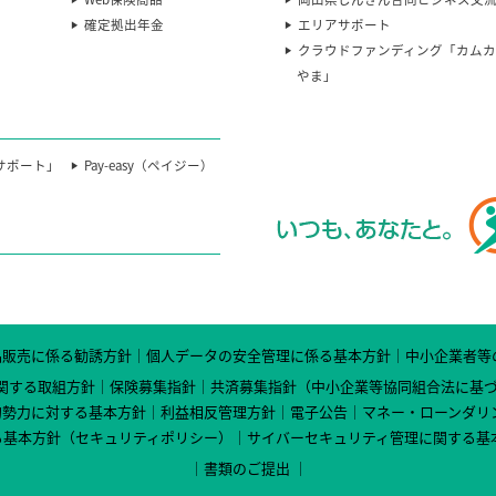
確定拠出年金
エリアサポート
クラウドファンディング「カム
やま」
サポート」
Pay-easy（ペイジー）
品販売に係る勧誘方針
個人データの安全管理に係る基本方針
中小企業者等
関する取組方針
保険募集指針
共済募集指針（中小企業等協同組合法に基
的勢力に対する基本方針
利益相反管理方針
電子公告
マネー・ローンダリ
る基本方針（セキュリティポリシー）
サイバーセキュリティ管理に関する基
書類のご提出