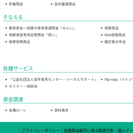
貯蓄預金
金利優遇商品
そなえる
教育資金一括贈与専用普通預金「みらい」
保険商品
相続資産専用定期預金「想い」
Web保険商品
損害保険商品
確定拠出年金
各種サービス
「公益社団法人成年後見センター・リーガルサポート」
Pay-easy（ペイ
セミナー・相談会
資金調達
各種ローン
資料請求
プライバシーポリシー
金融商品販売に係る勧誘方針
個人デ