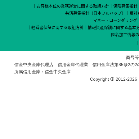
お客様本位の業務運営に関する取組方針
保険募集指針
共済募集指針（日本フルハップ）
反社
マネー・ローンダリング
経営者保証に関する取組方針
情報資産保護に関する基本
匿名加工情報
商号等
信金中央金庫代理店 信用金庫代理業 信用金庫法第85条2の
所属信用金庫：信金中央金庫
Copyright
2012-2026