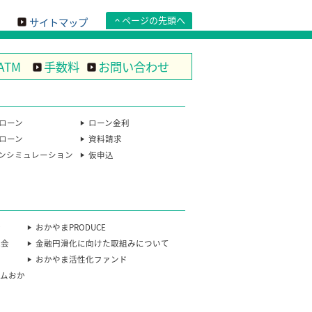
ページの先頭へ
サイトマップ
ATM
手数料
お問い合わせ
ローン
ローン金利
ローン
資料請求
ンシミュレーション
仮申込
会
おかやまPRODUCE
流会
金融円滑化に向けた取組みについて
おかやま活性化ファンド
カムおか