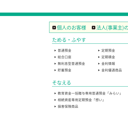
個人のお客様
法人(事業主)
ためる・ふやす
普通預金
定期預金
総合口座
定期積金
無利息型普通預金
金利情報
貯蓄預金
金利優遇商品
そなえる
教育資金一括贈与専用普通預金「みらい」
相続資産専用定期預金「想い」
損害保険商品