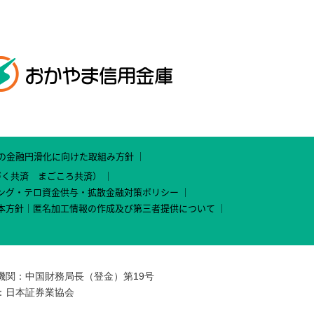
の金融円滑化に向けた取組み方針
づく共済 まごころ共済）
ング・テロ資金供与・拡散金融対策ポリシー
本方針
匿名加工情報の作成及び第三者提供について
機関：中国財務局長（登金）第19号
：日本証券業協会