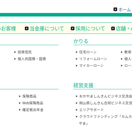
ホーム
のお客様
当金庫について
採用について
店舗・
かりる
投資信託
住宅ローン
教育
個人向国債・国債
リフォームローン
個人
マイカーローン
ロー
経営支援
保険商品
おかやましんきんビジネス交流
Web保険商品
岡山県しんきん合同ビジネス交
確定拠出年金
エリアサポート
クラウドファンディング「カム
やま」