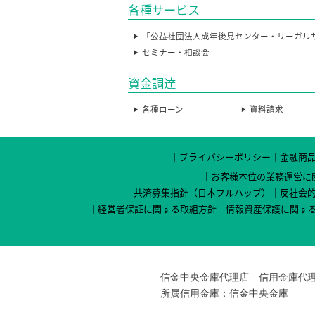
各種サービス
「公益社団法人成年後見センター・リーガル
セミナー・相談会
資金調達
各種ローン
資料請求
プライバシーポリシー
金融商
お客様本位の業務運営に
共済募集指針（日本フルハップ）
反社会
経営者保証に関する取組方針
情報資産保護に関す
信金中央金庫代理店 信用金庫代理
所属信用金庫：信金中央金庫