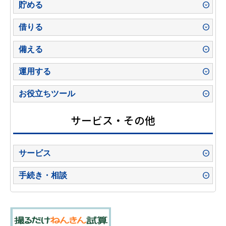
貯める
預金商品一覧
借りる
年金定期預金
ローン商品一覧
備える
年金予約定期預金
WEB完結型ローン
保険商品一覧
運用する
退職金専用定期預金
住宅ローン
生命保険・損害保険
商品一覧
お役立ちツール
定期預金
マイカーローン
当金庫のWEB保険商品のご案内
個人向け国債
ローンシミュレーション
サービス・その他
子育て応援定期積金
教育ローン
代理店募集
投資信託
住宅ローンご返済額シミュレーション
サービス
相続定期預金
教育カードローン
取扱投資信託一覧
しんきん通帳アプリ
手続き・相談
運転免許自主返納支援定期預金
リフォームローン
デビットカードサービス
年金相談・法務相談・税務相談
総合口座
プレミアムフリーローン
ペイジー口座振替受付サービス
相続手続き
決済用預金
フレックスローン