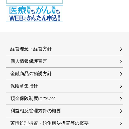
ネット口座振替受付サービス
住所・電話番号変更手続き
スーパー積金
フリーローン
貸金庫・保護函
後見支援預金
カードローン
全自動貸金庫サービス
各種商品概要説明書
カードローン
しんきんきゃっする500
みずしんテレホンバンキング
年金受給者専用カードローン
経営理念・経営方針
空き家関連サービス
個人情報保護宣言
金融商品の勧誘方針
保険募集指針
預金保険制度について
利益相反管理方針の概要
苦情処理措置・紛争解決措置等の概要