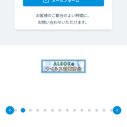
メールフォーム
いつでもスムーズに
無理なく
まとまった
出し入れしたい
コツコツ貯めたい
お金を貯める
お客様のご都合のよい時間に、
お問い合わせいただけます。
有利な金利で
貯めたい
一覧へ
預かり資産
から探す
公共債
投資信託
iDeCo
(個人型確定拠出年金)
一覧へ