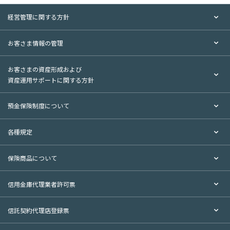
その他サービス
から探す
経営管理に関する方針
お客さま情報の管理
来店予約サービス（電
便利なカード
セキュリティ対策
話受付）
お客さまの資産形成および
資産運用サポートに関する方針
貸し金庫
年金お受取りの特典
インターネットで
出来る事
預金保険制度について
住所変更の
外貨宅配・外貨郵送買
各種規定
お手続き
取サービス
保険商品について
一覧へ
信用金庫代理業者許可票
閉じる
信託契約代理店登録票