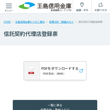
個人のお客様
法人のお客様
たましんについて
採用情報
店舗・ATM
お困りの方
金融機関コード:1738
メニュー
インターネットで出来ること
から探す
HOME
玉島信用金庫からのご案内
各種方針・取組みなど
信託契約代理店登録票
信託契約代理店登録票
インターネット
スマホで簡単
個人ローン
バンキング
口座開設アプリ
仮審査申込み
WEB完結
ローン
インボイス
対応ローン
シミュレーション
WEB配信サービス
PDFをダウンロードする
（PDF形式： 38KB ）
一覧へ
目的
から探す
一覧に戻る
- 各種方針・取組みなど -