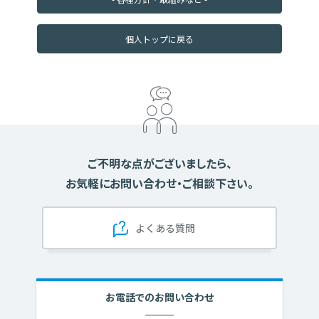
お金を借りる
お金を貯める
お金を増やす
個人トップに戻る
便利に使う・相談する
口座を開く
子育て支援
イベント
キャンペーン
ご不明な点がございましたら、
預金金利
ローン金利
各種手数料
お気軽にお問い合わせ・ご相談下さい。
店舗・ATM
カード盗難・紛失
重要事項のご案内
よくある質問
よくある質問
お困りごと
お問い合わせ
お電話でのお問い合わせ