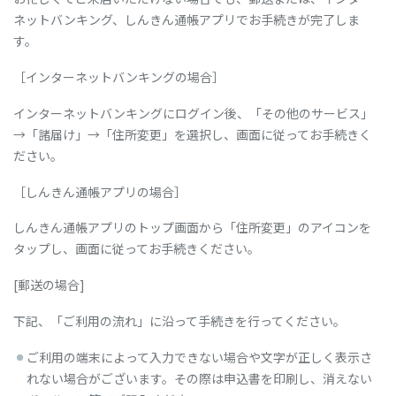
お金を借りる
お金を貯める
お金を増やす
ネットバンキング、しんきん通帳アプリでお手続きが完了しま
す。
便利に使う・相談する
口座を開く
子育て支援
［インターネットバンキングの場合］
インターネットバンキングにログイン後、「その他のサービス」
イベント
→「諸届け」→「住所変更」を選択し、画面に従ってお手続きく
キャンペーン
ださい。
［しんきん通帳アプリの場合］
預金金利
ローン金利
各種手数料
しんきん通帳アプリのトップ画面から「住所変更」のアイコンを
タップし、画面に従ってお手続きください。
店舗・ATM
カード盗難・紛失
重要事項のご案内
[郵送の場合]
下記、「ご利用の流れ」に沿って手続きを行ってください。
よくある質問
お困りごと
お問い合わせ
ご利用の端末によって入力できない場合や文字が正しく表示さ
れない場合がございます。その際は申込書を印刷し、消えない