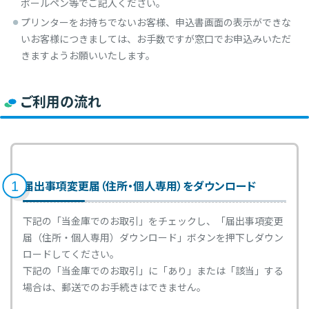
ボールペン等でご記入ください。
ローン商品
から探す
プリンターをお持ちでないお客様、申込書画面の表示ができな
いお客様につきましては、お手数ですが窓口でお申込みいただ
きますようお願いいたします。
カードローン
フリーローン
自動車ローン
ご利用の流れ
教育ローン
住宅ローン
WEB完結
対応ローン
ローン
個人ローン
シミュレーション
仮審査申込み
届出事項変更届（住所・個人専用）をダウンロード
1
一覧へ
下記の「当金庫でのお取引」をチェックし、「届出事項変更
届（住所・個人専用）ダウンロード」ボタンを押下しダウン
ロードしてください。
預金商品
から探す
下記の「当金庫でのお取引」に「あり」または「該当」する
場合は、郵送でのお手続きはできません。