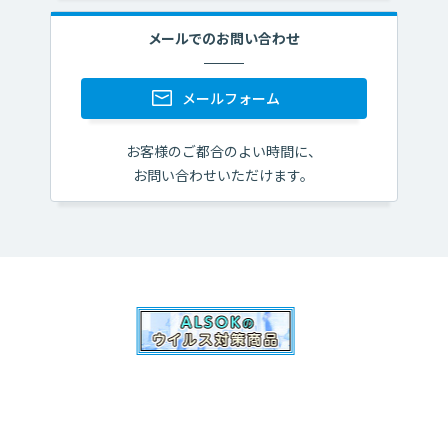
を適切に遂行するため
メールでのお問い合わせ
⑧お客様との契約や法律等に基づく権利の行使や義務
の履行のため
⑨市場調査、ならびにデータ分析やアンケートの実施
メールフォーム
等による金融商品やサービスの研究や開発のため
⑩ダイレクトメールの発送等、金融商品やサービスに
お客様のご都合のよい時間に、
関する各種ご提案のため
お問い合わせいただけます。
⑪提携会社等の商品やサービスの各種ご提案のため
⑫各種お取引の解約・終了やお取引解約・終了後の事
後管理のため
⑬その他、お客様とのお取引を適切かつ円滑に履行す
るため
（法令等による利用目的の限定）
①信用金庫法施行規則第１１０条等により、個人信用
情報機関から提供を受けた資金需要者の借入金返済能力
に関する情報は、資金需要者の返済能力の調査以外の目
的に利用・第三者提供いたしません。
②信用金庫法施行規則第１１１条等により、人種、信