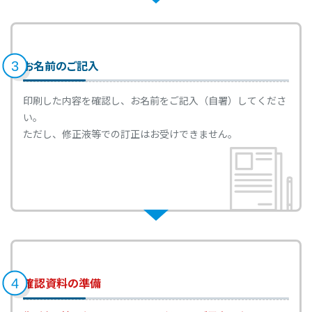
その他サービス
から探す
お名前のご記入
来店予約サービス（電
便利なカード
セキュリティ対策
3
話受付）
印刷した内容を確認し、お名前をご記入（自署）してくださ
い。
貸し金庫
年金お受取りの特典
インターネットで
出来る事
ただし、修正液等での訂正はお受けできません。
住所変更の
外貨宅配・外貨郵送買
お手続き
取サービス
一覧へ
確認資料の準備
閉じる
4