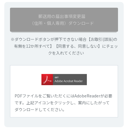
りその他不正の手段により個人情報等を取得することは
ありません。また、金庫業務の適切な業務運営の必要か
郵送用の届出事項変更届
ら、お客様の住所・氏名・電話番号、性別、生年月日な
（住所・個人専用）ダウンロード
どの個人情報の取得に加えて、融資のお申込の際には、
資産、年収、勤務先、勤続年数、ご家族情報、金融機関
でのお借入れ状況など、金融商品をお勧めする際には、
※ダウンロードボタンが押下できない場合【お取引(該当)の
投資に関する知識・ご経験、資産状況、年収などを確認
有無を12か所すべて】【同意する、同意しない】にチェッ
させていただくことがあります。
クを入れてください
・お客様の個人情報は、
①預金口座のご新規申込書等、お客様にご記入・ご提
出いただく書類等に記載されている事項
②営業店窓口係や得意先係等が口頭でお客様から取得
した事項
③当金庫ホームページ等の「お問い合わせ」等の入力
PDFファイルをご覧いただくにはAdobeReaderが必要
事項
です。
上記
アイコンをクリックし、案内にしたがって
④電子交換所等の共同利用者や個人信用情報機関等の
ダウンロードしてください。
第三者から提供される事項
⑤その他一般に公開されている情報等から取得してい
ます。