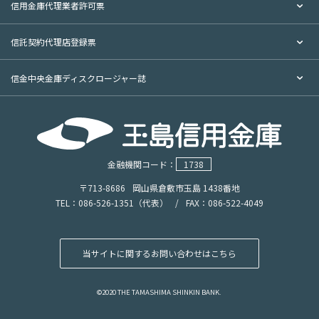
信用金庫代理業者許可票
定書類作成・提供事務のため
⑩公金受取口座の登録・変更・抹消等に関する事務のた
信託契約代理店登録票
め
⑪災害時及び相続時における預金口座の情報提供に関す
信金中央金庫ディスクロージャー誌
る事務のため
⑫本人特定事項及び個人番号の正確性の確保に関する事
務のため
・上記の利用目的につきましては、当金庫のホームペ
ージの他、店頭掲示のポスター等でもご覧いただけま
金融機関コード：
1738
す。
〒713-8686
岡山県倉敷市玉島 1438番地
（３）ダイレクト・マーケティングの中止
TEL：086-526-1351（代表）
/
FAX：086-522-4049
・当金庫は、ダイレクトメールの送付や電話等での勧
誘等のダイレクト・マーケティングで個人情報を利用す
ることについて、お客様から中止のお申出があった場合
当サイトに関するお問い合わせはこちら
は、当該目的での個人情報の利用を中止いたします。中
止を希望されるお客様は、下記の当金庫相談窓口までお
©2020 THE TAMASHIMA SHINKIN BANK.
申出下さい。