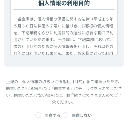
個人情報の利用目的
当金庫は、個人情報の保護に関する法律（平成１５年
５月３０日法律第５７号）に基づき、お客様の個人情報
を、下記業務ならびに利用目的の達成に必要な範囲で利
用させていただきます。 当金庫は、下記業務において、
次の利用目的のために個人情報等を利用し、それ以外の
目的には利用いたしません。また、お客様にとって利用
目的が明確になるよう具体的に定めるとともに、取得の
場面に応じ、利用目的を限定するよう努めます。 お客様
本人の同意がある場合、もしくは法令等により開示・提
供が求められた場合等を除いて、個人情報を第三者に開
上記の「個人情報の取扱いに係る利用目的」をご確認いただき、
示・提供することはございません。
同意いただける場合には「同意する」にチェックを入れてくださ
い。
同意いただけない場合には、お手続きはできませんのでご了
記
承ください。
（１）個人情報等の取得
同意する
同意しない
・当金庫は、あらかじめ利用の目的を明確にして個人情
報等の取得をするとともに、偽