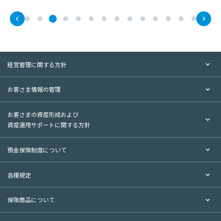
条、門地、本籍地、保健医療又は犯罪経歴についての情
報等の特別の非公開情報は、適切な業務運営その他の必
要と認められる目的以外の目的に利用・第三者提供いた
しません。
経営管理に関する方針
Ｂ．特定個人情報等の利用目的
①出資配当金の支払に関する法定書類作成・提供事務
お客さま情報の管理
のため
②金融商品取引に関する口座開設の申請・届出事務の
ため
お客さまの資産形成および
資産運用サポートに関する方針
③金融商品取引に関する法定書類作成・提供事務のため
④金地金取引に関する法定書類作成・提供事務のため
⑤国外送金等取引に関する法定書類作成・提供事務のた
預金保険制度について
め
⑥非課税貯蓄制度等の適用に関する事務のため
各種規定
⑦教育等資金非課税制度等に関する法定書類作成・提供
事務のため
保険商品について
⑧預金口座付番に関する事務のため
⑨住宅取得資金に係る借入金等の年末残高等に関する法