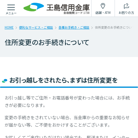
個人のお客様
法人のお客様
たましんについて
採用情報
店舗・ATM
お困りの方
金融機関コード:1738
メニュー
インターネットで出来ること
から探す
HOME
便利なサービス・ご相談
各種お手続き・ご相談
住所変更のお手続きについて
住所変更のお手続きについて
インターネット
スマホで簡単
個人ローン
バンキング
口座開設アプリ
仮審査申込み
WEB完結
ローン
インボイス
対応ローン
シミュレーション
WEB配信サービス
お引っ越しをされたら、まずは住所変更を
一覧へ
お引っ越し等でご住所・お電話番号が変わった場合には、お手続
きが必要になります。
変更の手続きをされていない場合、当金庫からの重要なお知らせ
目的
から探す
が届かない等、ご不便をおかけすることがございます。
お忙しくてご来店いただけない場合でも、郵送または、インター