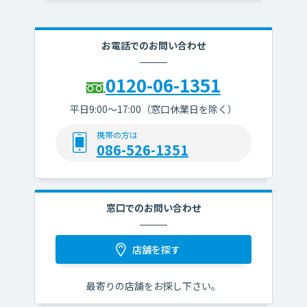
③その他信用金庫が営むことができる業務及びこれらに
付随する業務（今後取扱いが認められる業務を含む）
お電話でのお問い合わせ
（利用目的）
①各種金融商品の口座開設等、金融商品やサービスの
0120-06-1351
申込の受付のため
②法令等に基づくご本人様の確認等や、金融商品やサ
平日9:00～17:00（窓口休業日を除く）
ービスをご利用いただく資格等の確認のため
携帯の方は
③預金取引や融資取引等における期日管理等、継続的
086-526-1351
なお取引における管理のため
④融資のお申込や継続的なご利用等に際しての判断の
ため
⑤適合性の原則等に照らした判断等、金融商品やサー
窓口でのお問い合わせ
ビスの提供にかかる妥当性の判断のため
⑥与信事業に際して当金庫が加盟する個人信用情報機
店舗を探す
関に個人情報を提供する場合等、適切な業務の遂行に必
要な範囲で第三者に提供するため
最寄りの店舗をお探し下さい。
⑦他の事業者等から個人情報の処理の全部又は一部に
ついて委託された場合等において、委託された当該業務