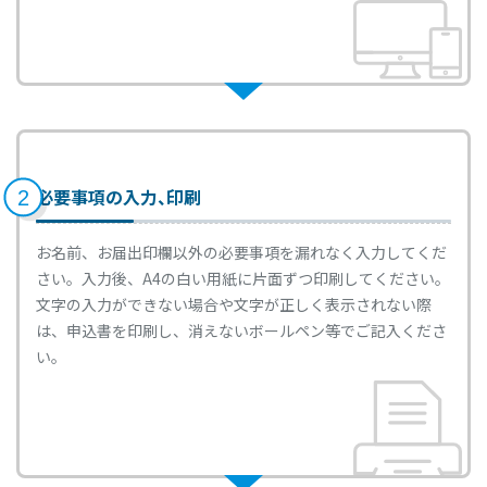
いつでもスムーズに
無理なく
まとまった
出し入れしたい
コツコツ貯めたい
お金を貯める
有利な金利で
貯めたい
一覧へ
必要事項の入力、印刷
2
お名前、お届出印欄以外の必要事項を漏れなく入力してくだ
預かり資産
から探す
さい。入力後、A4の白い用紙に片面ずつ印刷してください。
文字の入力ができない場合や文字が正しく表示されない際
は、申込書を印刷し、消えないボールペン等でご記入くださ
公共債
投資信託
iDeCo
い。
(個人型確定拠出年金)
一覧へ