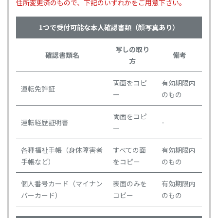
住所変更済のもので、下記のいずれかをご用意下さい。
1つで受付可能な本人確認書類（顔写真あり）
写しの取り
確認書類名
備考
方
両面をコピ
有効期限内
運転免許証
ー
のもの
両面をコピ
運転経歴証明書
-
ー
各種福祉手帳（身体障害者
すべての面
有効期限内
手帳など）
をコピー
のもの
個人番号カード（マイナン
表面のみを
有効期限内
バーカード）
コピー
のもの