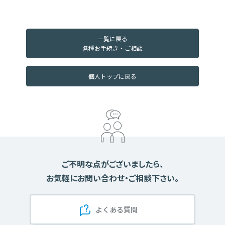
（２）個人情報等の利用目的
・当金庫は、次の業務において、次の利用目的のために
個人情報等を利用し、それ以外の目的には利用いたしま
一覧に戻る
せん。個人番号については、法令等で定められた範囲内
- 各種お手続き・ご相談 -
でのみ利用します。また、お客様にとって利用目的が明
確になるよう具体的に定めるとともに、取得の場面に応
個人トップに戻る
じ、利用目的を限定するよう努めます。
・お客様本人の同意がある場合、もしくは法令等により
開示・提供が求められた場合等を除いて、個人情報を第
三者に開示・提供することはございません。
Ａ．個人情報（個人番号を含む場合を除きます）の利用
目的
（業務内容）
ご不明な点がございましたら、
①預金業務、為替業務、両替業務、融資業務、外国為替
お気軽にお問い合わせ・ご相談下さい。
業務及びこれらに付随する業務
②公共債・投信販売業務、保険販売業務、金融商品仲介
よくある質問
業務、信託業務、社債業務等、法令により信用金庫が営
むことができる業務及びこれらに付随する業務