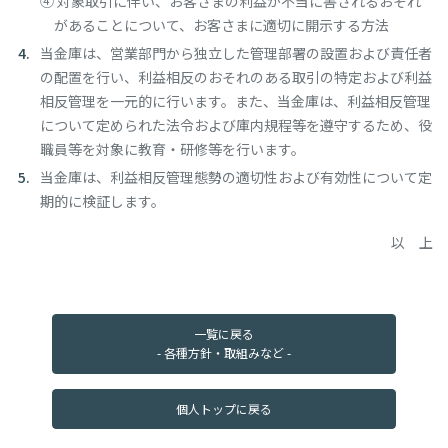
④ 対象取引に伴い、お客さまの利益が不当に害されるおそれ
ローン商品
から探す
があることについて、お客さまに適切に開示する方法
当金庫は、営業部門から独立した管理部署の設置および責任者
の配置を行い、利益相反のおそれのある取引の特定および利益
カードローン
フリーローン
自動車ローン
相反管理を一元的に行います。また、当金庫は、利益相反管理
について定められた法令および庫内規程等を遵守するため、役
職員等を対象に教育・研修等を行います。
教育ローン
住宅ローン
WEB完結
対応ローン
当金庫は、利益相反管理態勢の適切性および有効性について定
期的に検証します。
ローン
個人ローン
以 上
シミュレーション
仮審査申込み
一覧へ
一覧に戻る
- 各種方針・取組みなど -
預金商品
から探す
個人トップに戻る