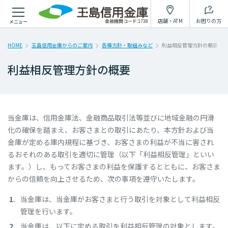
個人のお客様
法人のお客様
たましんについて
採用情報
店舗・ATM
お困りの方
金融機関コード:1738
メニュー
インターネットで出来ること
から探す
HOME
玉島信用金庫からのご案内
各種方針・取組みなど
利益相反管理方針の概要
利益相反管理方針の概要
インターネット
スマホで簡単
個人ローン
バンキング
口座開設アプリ
仮審査申込み
WEB完結
ローン
インボイス
当金庫は、信用金庫法、金融商品取引法等並びに地域金融の円滑
対応ローン
シミュレーション
WEB配信サービス
化の確保を踏まえ、お客さまとの取引にあたり、本方針および当
金庫が定める庫内規程に基づき、お客さまの利益が不当に害され
るおそれのある取引を適切に管理（以下「利益相反管理」といい
一覧へ
ます。）し、もってお客さまの利益を保護するとともに、お客さま
からの信頼を向上させるため、次の事項を遵守いたします。
目的
から探す
当金庫は、当金庫がお客さまと行う取引を対象として利益相反
管理を行います。
当金庫は、以下に定める取引を利益相反管理の対象とします。