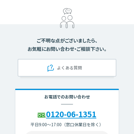
いつでもスムーズに
無理なく
まとまった
出し入れしたい
コツコツ貯めたい
お金を貯める
有利な金利で
貯めたい
ご不明な点がございましたら、
お気軽にお問い合わせ・ご相談下さい。
一覧へ
よくある質問
預かり資産
から探す
公共債
投資信託
iDeCo
お電話でのお問い合わせ
(個人型確定拠出年金)
0120-06-1351
一覧へ
平日9:00～17:00（窓口休業日を除く）