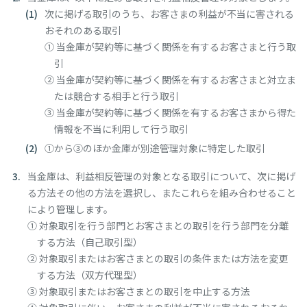
お金を借りる
お金を貯める
お金を増やす
次に掲げる取引のうち、お客さまの利益が不当に害される
おそれのある取引
① 当金庫が契約等に基づく関係を有するお客さまと行う取
便利に使う・相談する
口座を開く
子育て支援
引
② 当金庫が契約等に基づく関係を有するお客さまと対立ま
たは競合する相手と行う取引
イベント
③ 当金庫が契約等に基づく関係を有するお客さまから得た
キャンペーン
情報を不当に利用して行う取引
①から③のほか金庫が別途管理対象に特定した取引
預金金利
ローン金利
各種手数料
当金庫は、利益相反管理の対象となる取引について、次に掲げ
る方法その他の方法を選択し、またこれらを組み合わせること
により管理します。
店舗・ATM
カード盗難・紛失
重要事項のご案内
① 対象取引を行う部門とお客さまとの取引を行う部門を分離
する方法（自己取引型）
② 対象取引またはお客さまとの取引の条件または方法を変更
よくある質問
お困りごと
する方法（双方代理型）
お問い合わせ
③ 対象取引またはお客さまとの取引を中止する方法