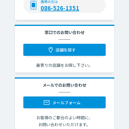
携帯の方は
その他サービス
から探す
086-526-1351
来店予約サービス（電
便利なカード
セキュリティ対策
話受付）
窓口でのお問い合わせ
貸し金庫
年金お受取りの特典
インターネットで
店舗を探す
出来る事
最寄りの店舗をお探し下さい。
住所変更の
外貨宅配・外貨郵送買
お手続き
取サービス
メールでのお問い合わせ
一覧へ
メールフォーム
閉じる
お客様のご都合のよい時間に、
お問い合わせいただけます。