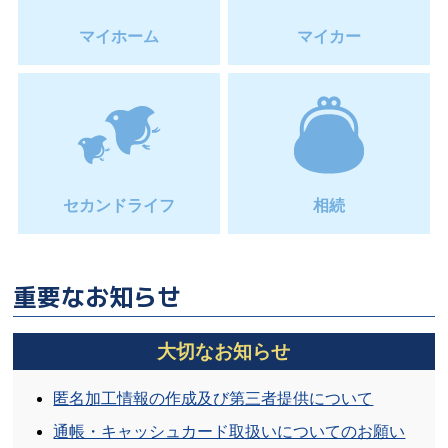
【重要なお知らせ】
一般社団法人全国信用金庫協会を
騙る詐欺メール・詐欺電話に関する情報について
マイホーム
マイカー
2025/10/28
払戻請求書による当座預金の支払い開始と「当座勘定
規定」の一部改定について
2025/10/21
オンラインカジノの注意喚起について
セカンドライフ
相続
2025/10/21
徳島信用金庫のカスタマーハラスメントに対する基本
方針について
重要なお知らせ
2025/10/10
「手形・小切手の全面電子化」に向けた徳島県内金融
大切なお知らせ
機関の連携について
匿名加工情報の作成及び第三者提供について
2025/10/08
通帳・キャッシュカード取扱いについてのお願い
手形・小切手の全面的な電子化に向けた取り組みなら