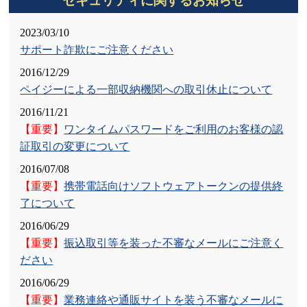
セキュリティに関するお知らせ
2025/04/01
手形・小切手の全面的な電子化に向けた対応について
2023/03/10
サポート詐欺にご注意ください
2025/04/01
ＬＩＮＥ公式アカウント開設について
2016/12/29
ペイジーによる一部収納機関への取引休止について
2025/03/21
2016/11/21
預金金利の引き上げについて
【重要】
ワンタイムパスワードをご利用のお客様の認
2025/03/11
証取引の変更について
預金金利および短期プライムレートの引き上げについ
2016/07/08
て
【重要】
携帯電話向けソフトウェアトークンの提供終
了について
2025/03/05
【重要なお知らせ】
一般社団法人全国信用金庫協会を
2016/06/29
騙る詐欺メール・詐欺電話に関する情報について
【重要】
振込取引等を装った不審なメールにご注意く
ださい
2024/12/20
2016/06/29
「しんきん電子マネーチャージサービス」の取扱終了
【重要】
業務連絡や通販サイトを装う不審なメールに
のお知らせ