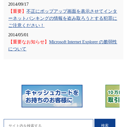
2014/09/17
2024/08/27
【重要】
不正にポップアップ画面を表示させてインタ
預金金利の引き上げについて
ーネットバンキングの情報を盗み取ろうとする犯罪に
ご注意ください！
2024/07/01
2014/05/01
「きゃっするカードローン」「きゃっするフリーロー
【重要なお知らせ】
Microsoft Internet Explorer の脆弱性
ン」契約規定等の改定について
について
2024/06/28
新紙幣の取扱いについて
2024/06/03
「しんきんテレホンバンキングサービス」終了のお知
らせ
2024/05/02
各種手数料の一部改定について
2024/04/01
預金金利の引き上げについて
検索