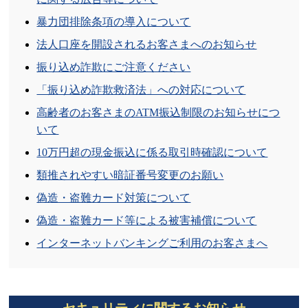
2025/05/20
暴力団排除条項の導入について
ＡＴＭによる地方税統一ＱＲコードの取扱開始につい
て
法人口座を開設されるお客さまへのお知らせ
振り込め詐欺にご注意ください
2025/05/07
本店・本部新築移転のご案内
「振り込め詐欺救済法」への対応について
高齢者のお客さまのATM振込制限のお知らせにつ
2025/05/07
いて
本店営業部ＡＴＭコーナーの休止について
10万円超の現金振込に係る取引時確認について
2025/04/30
類推されやすい暗証番号変更のお願い
３行庫共同による店舗外ＡＴＭの新設について
偽造・盗難カード対策について
2025/04/02
偽造・盗難カード等による被害補償について
【重要なお知らせ】
ボイスフィッシングによる不審電
話にご注意ください
インターネットバンキングご利用のお客さまへ
2025/04/02
「共通印鑑票」のご案内