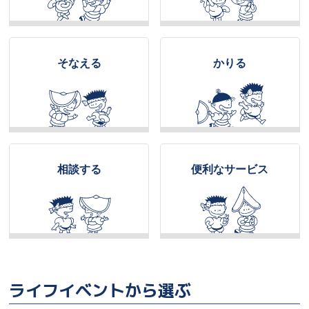
徳島信用金庫貸金庫規定の改定について
2026/04/15
手形・小切手の全面的な電子化に向けた対応について
そなえる
かりる
2026/03/05
預金金利および短期プライムレートの引き上げについ
て
2026/01/21
ワイズ・ペイメンツ・ジャパン株式会社へのお振込み
相談する
便利なサービス
について
2026/01/16
出資に対する未払配当金のお取り扱いについて
2026/01/16
企業の社長・役員になりすました詐欺メールにご注意
ください
ライフイベントから選ぶ