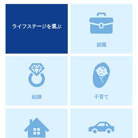
2025/12/12
当金庫全てのＡＴＭコーナー臨時休止のお知らせ
（2026年2月15日）
ライフステージを選ぶ
2025/12/12
年末年始のインターネットバンキング臨時休止のお知
らせ
就職
2025/11/18
磁気不良になりにくいＨｉ－Ｃｏ（ハイコ）通帳の取
扱開始について
2025/11/12
【重要なお知らせ】
信用金庫を騙る詐欺電話にご注意
結婚
子育て
ください
2025/11/07
でんさいライトサービスの取り扱い開始について
2025/10/30