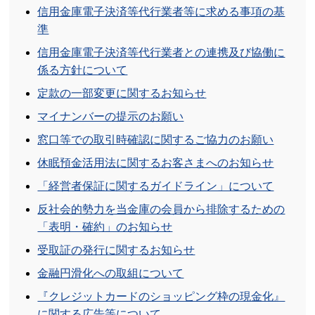
びに手数料の改定について
信用金庫電子決済等代行業者等に求める事項の基
準
2025/09/17
信用金庫電子決済等代行業者との連携及び協働に
【当金庫Instagram】なりすましアカウントにご注意く
係る方針について
ださい
定款の一部変更に関するお知らせ
2025/07/07
マイナンバーの提示のお願い
県下金融機関における相続手続の共通化の拡大につい
て
窓口等での取引時確認に関するご協力のお願い
休眠預金活用法に関するお客さまへのお知らせ
2025/06/16
徳島信用金庫新本店営業部２階パブリックスペース
「経営者保証に関するガイドライン」について
「しんきんSpace」について
反社会的勢力を当金庫の会員から排除するための
「表明・確約」のお知らせ
2025/06/10
取引履歴明細表作成可能期間に関するお知らせ
受取証の発行に関するお知らせ
金融円滑化への取組について
2025/05/21
「破産管財人等口座開設手数料」の改定について
『クレジットカードのショッピング枠の現金化』
に関する広告等について