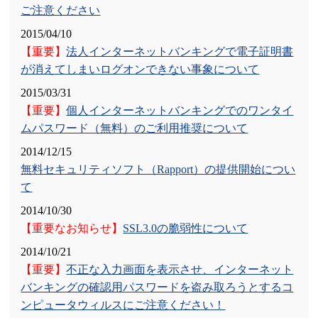
ご注意ください
2024/11/11
2015/04/10
インターネットバンキング臨時休止のお知らせ
【重要】
法人インターネットバンキングで電子証明書
が消えてしまいログオンできない事象について
2024/11/01
「破産管財人等口座開設手数料」新設について
2015/03/31
【重要】
個人インターネットバンキングでのワンタイ
2024/09/30
ムパスワード（無料）のご利用推奨について
【重要なお知らせ】
一般社団法人全国信用金庫協会を
2014/12/15
騙る詐欺メールについて
無料セキュリティソフト（Rapport）の提供開始につい
2024/09/09
て
短期プライムレートの引き上げについて
2014/10/30
【重要なお知らせ】
SSL3.0の脆弱性について
2024/08/30
瀬戸支店ＡＴＭコーナー臨時休止のお知らせ
2014/10/21
【重要】
不正な入力画面を表示させ、インターネット
2024/08/29
バンキングの確認用パスワードを盗み取ろうとするコ
台風10号接近に伴う店舗およびＡＴＭの営業体制につ
ンピュータウィルスにご注意ください！
いて