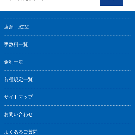
2024/03/28
「健康経営優良法人2024（中小規模法人部門）」に認
定されました
店舗・ATM
2024/03/19
手数料一覧
ＡＴＭ廃止のお知らせ（佐那河内出張所）
2024/01/18
金利一覧
スマホ決済サービス「Bank Pay」の取扱開始について
2024/01/18
各種規定一覧
「ことら送金」の取扱開始について
2024/01/18
サイトマップ
Bank Pay 取引に係る信用金庫電子決済等代行業者との
契約内容の公表について
お問い合わせ
2024/01/05
ＡＴＭ廃止のお知らせ（アミコ出張所）
よくあるご質問