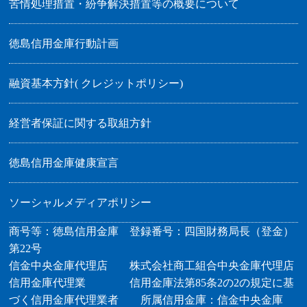
「Pay Pay」との口座連携開始について
苦情処理措置・紛争解決措置等の概要について
2023/06/01
徳島信用金庫行動計画
インターネットバンキングをご利用のお客さまへ「ペ
イジーによる払込みサービスの一部停止」について
融資基本方針( クレジットポリシー)
2023/06/01
教育カードローン新商品の取扱いを開始しました
経営者保証に関する取組方針
2023/05/16
お客さま本位の業務運営に関する取組方針について
徳島信用金庫健康宣言
2023/03/10
【重要なお知らせ】
サポート詐欺にご注意ください
ソーシャルメディアポリシー
2023/03/01
商号等：徳島信用金庫 登録番号：四国財務局長（登金）
「学資保険」「終身保険」商品の取扱いを開始しまし
第22号
た
信金中央金庫代理店 株式会社商工組合中央金庫代理店
信用金庫代理業 信用金庫法第85条2の2の規定に基
2023/02/15
づく信用金庫代理業者 所属信用金庫：信金中央金庫