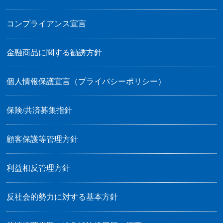
2024/01/05
コンプライアンス宣言
ＡＴＭ廃止のお知らせ（大麻出張所）
2023/11/30
金融商品に関する勧誘方針
定期預金金利および定期積金金利引き上げについて
2023/09/26
個人情報保護宣言（プライバシーポリシー）
インボイス制度への当金庫の対応について
保険/共済募集指針
2023/08/29
「J－Coin Pay」との口座連携開始について
顧客保護等管理方針
2023/08/02
松茂出張所ＡＴＭコーナー移転のご案内
利益相反管理方針
2023/06/15
「出資配当金についてのご案内」について
反社会的勢力に対する基本方針
2023/06/13