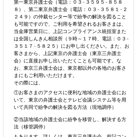
第一東京弁護士会（電話：０３-３５９５-８５８
８）、第二東京弁護士会（電話：０３-３５８１-２
２４９）の仲裁センター等で紛争の解決を図ること
も可能ですので、ご利用を希望されるお客さまは、
当金庫営業日に、上記コンプライアンス統括室また
は全国しんきん相談所（９時～１７時、電話：０３-
３５１７-５８２５）にお申し出ください。また、お
客さまから、上記東京の弁護士会（東京三弁護士
会）に直接お申し出いただくことも可能です。な
お、東京三弁護士会は、東京都以外の各地のお客さ
まにもご利用いただけます。
その際には、
①お客さまのアクセスに便利な地域の弁護士会にお
いて、東京の弁護士会とテレビ会議システム等を用
いて共同で紛争の解決を図る方法（現地調停）
②当該地域の弁護士会に紛争を移管し、解決する方
法（移管調停）
もあります。詳しくは、東京三弁護士会、前記コン