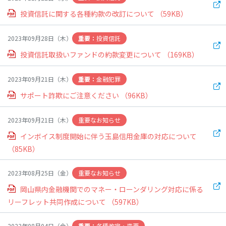
ローン商品
から探す
投資信託に関する各種約款の改訂について
（59KB）
投資信託
2023年09月28日（木）
カードローン
フリーローン
自動車ローン
投資信託取扱いファンドの約款変更について
（169KB）
教育ローン
住宅ローン
WEB完結
金融犯罪
2023年09月21日（木）
対応ローン
サポート詐欺にご注意ください
（96KB）
ローン
個人ローン
重要なお知らせ
2023年09月21日（木）
シミュレーション
仮審査申込み
インボイス制度開始に伴う玉島信用金庫の対応について
（85KB）
一覧へ
重要なお知らせ
2023年08月25日（金）
岡山県内金融機関でのマネー・ローンダリング対応に係る
預金商品
から探す
リーフレット共同作成について
（597KB）
各種改定・変更
2023年08月04日（金）