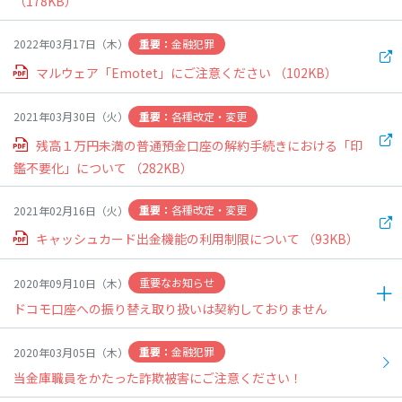
（178KB）
金融犯罪
2022年03月17日（木）
マルウェア「Emotet」にご注意ください
（102KB）
各種改定・変更
2021年03月30日（火）
残高１万円未満の普通預金口座の解約手続きにおける「印
鑑不要化」について
（282KB）
各種改定・変更
2021年02月16日（火）
キャッシュカード出金機能の利用制限について
（93KB）
重要なお知らせ
2020年09月10日（木）
ドコモ口座への振り替え取り扱いは契約しておりません
金融犯罪
2020年03月05日（木）
当金庫は、ドコモ口座への振り替え取り扱いは契約しておりませ
当金庫職員をかたった詐欺被害にご注意ください！
んのでお知らせいたします。