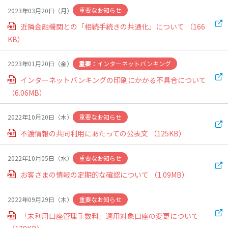
その他サービス
から探す
重要なお知らせ
2023年03月20日（月）
近隣金融機関との「相続手続きの共通化」について
（166
KB）
来店予約サービス（電
便利なカード
セキュリティ対策
話受付）
インターネットバンキング
2023年01月20日（金）
インターネットバンキングの印刷にかかる不具合について
貸し金庫
年金お受取りの特典
インターネットで
（6.06MB）
出来る事
重要なお知らせ
2022年10月20日（木）
住所変更の
外貨宅配・外貨郵送買
不渡情報の共同利用にあたっての公表文
（125KB）
お手続き
取サービス
重要なお知らせ
2022年10月05日（水）
一覧へ
お客さまの情報の定期的な確認について
（1.09MB）
重要なお知らせ
2022年09月29日（木）
閉じる
「未利用口座管理手数料」適用対象口座の変更について