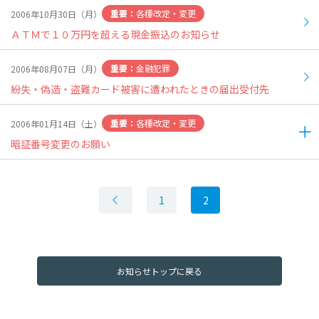
各種改定・変更
2006年10月30日（月）
ＡＴＭで１０万円を超える現金振込のお知らせ
金融犯罪
2006年08月07日（月）
紛失・偽造・盗難カード被害に遭われたときの届出受付先
各種改定・変更
2006年01月14日（土）
暗証番号変更のお願い
1
2
毎度ご愛顧を賜り心よりお礼申し上げます。
さて、かねてよりご愛顧いただいておりますキャッシュカード
の暗証番号について生年月日、電話番号、住所の地番、自動車の
お知らせトップに戻る
ナンバー等の組み合わせの数字で登録されている場合、盗難・偽
造による被害を未然に防ぐため、暗証番号のご変更をお願い致し