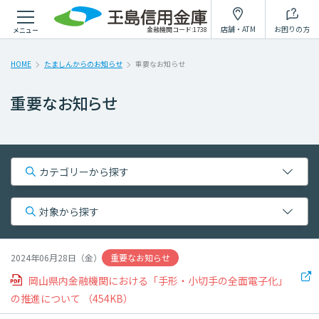
個人のお客様
個人のお客様
法人のお客様
法人のお客様
たましんについて
たましんについて
採用情報
採用情報
店舗・ATM
お困りの方
金融機関コード:1738
メニュー
インターネットで出来ること
目的
から探す
から探す
HOME
たましんからのお知らせ
重要なお知らせ
重要なお知らせ
法人サポートガイド
インターネット
スマホで簡単
たましん
一般財団法人
個人ローン
「SUCCESS STORY」
バンキング
口座開設アプリ
Big Advance
玉信夢づくり支援基金
仮審査申込み
WEB完結
セミナー
融資商品
ローン
インボイス
預金商品
カテゴリーから探す
対応ローン
イベント
シミュレーション
WEB配信サービス
対象から探す
重要なお知らせ
便利に使う
たましんケイエール
一覧へ
相談する
店舗・ATM
個人のお客さま
重要なお知らせ
2024年06月28日（金）
目的
から探す
各種改定・変更
岡山県内金融機関における「手形・小切手の全面電子化」
預金金利
手数料
店舗・ATM
法人のお客さま
の推進について
（454KB）
キャンペーン