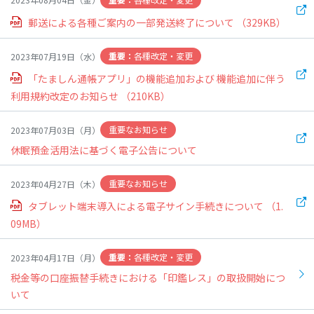
いつでもスムーズに
無理なく
まとまった
出し入れしたい
コツコツ貯めたい
お金を貯める
郵送による各種ご案内の一部発送終了について
（329KB）
各種改定・変更
2023年07月19日（水）
有利な金利で
貯めたい
「たましん通帳アプリ」の機能追加および 機能追加に伴う
利用規約改定のお知らせ
（210KB）
一覧へ
重要なお知らせ
2023年07月03日（月）
休眠預金活用法に基づく電子公告について
預かり資産
から探す
重要なお知らせ
2023年04月27日（木）
タブレット端末導入による電子サイン手続きについて
（1.
公共債
投資信託
iDeCo
09MB）
(個人型確定拠出年金)
各種改定・変更
2023年04月17日（月）
一覧へ
税金等の口座振替手続きにおける「印鑑レス」の取扱開始につ
いて