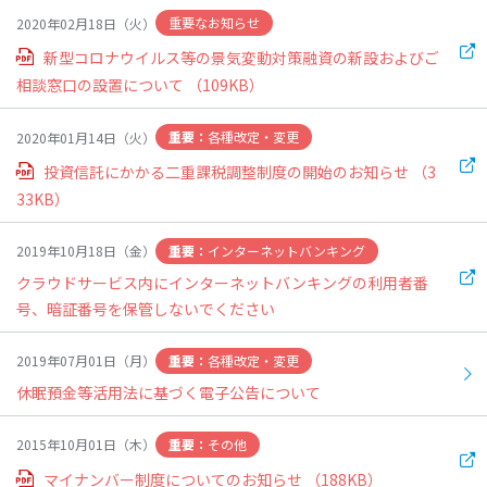
重要なお知らせ
2020年02月18日（火）
新型コロナウイルス等の景気変動対策融資の新設およびご
閉じる
相談窓口の設置について
（109KB）
各種改定・変更
2020年01月14日（火）
投資信託にかかる二重課税調整制度の開始のお知らせ
（3
33KB）
インターネットバンキング
2019年10月18日（金）
クラウドサービス内にインターネットバンキングの利用者番
号、暗証番号を保管しないでください
各種改定・変更
2019年07月01日（月）
休眠預金等活用法に基づく電子公告について
その他
2015年10月01日（木）
マイナンバー制度についてのお知らせ
（188KB）