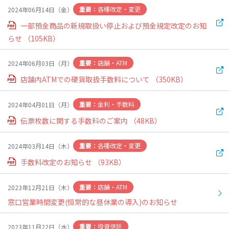
お金を借りる
お金を貯める
お金を増やす
各種改定・変更
2024年06月14日（金）
カード盗難・紛失
よくある質問
お困りごと
商品・サービス
お問い合わせ
一部預金商品の新規取扱い停止および預金規定改定のお知
らせ
（105KB）
便利に使う・相談する
口座を開く
子育て支援
イベント
インボイス
たましん
WEB配信サービス
クラウドファクタリン
セミナー・講演会
店舗・ATM
2024年06月03日（月）
グ
イベント
店舗内ATMでの硬貨取扱手数料について
（350KB）
キャンペーン
ニュースリリース
閉じる
金利・手数料
2024年04月01日（月）
その他
伝票枚数に関する手数料のご案内
（48KB）
預金金利
ローン金利
各種手数料
金融犯罪
各種改定・変更
2024年03月14日（木）
寄り添い企画
店舗・ATM
カード盗難・紛失
重要事項のご案内
手数料改定のお知らせ
（93KB）
全てを見る
店舗・ATM
2023年12月21日（木）
よくある質問
お困りごと
窓口営業時間変更(恒常的な昼休業の導入)のお知らせ
お問い合わせ
投資信託
2023年11月22日（水）