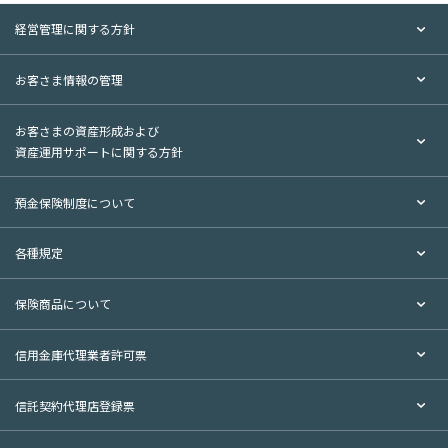
ます。
経営管理に関する方針
暗証番号の変更についてはＡＴＭ（現金自動預入払機）にて
簡単に行うことができますので、定期的な変更をお願い申し上げ
お客さま情報の管理
ます。お客様におかれましてもキャッシュカードの管理・取扱に
は十分ご注意ください。
お客さまの資産形成および
資産運用サポートに関する方針
暗証番号およびキャッシュカードの管理について
預金保険制度について
暗証番号は他人に教えないで下さい。当金庫の職員や警察官
などが店舗外や電話で暗証番号をお尋ねすることはありませ
各種規定
ん。
暗証番号をキャッシュカードに書かないで下さい。
保険商品について
暗証番号に他人から推測されやすい番号（生年月日、電話番
号、住所の地番や自動車のナンバー等）は使用しないでくだ
信用金庫代理業者許可票
さい。また使用されている場合は暗証番号を変更して下さい
他人にはキャッシュカードを渡さないで下さい。また、暗証
信託契約代理店登録票
番号を書いたメモや暗証番号を推測させる書類などとキャッ