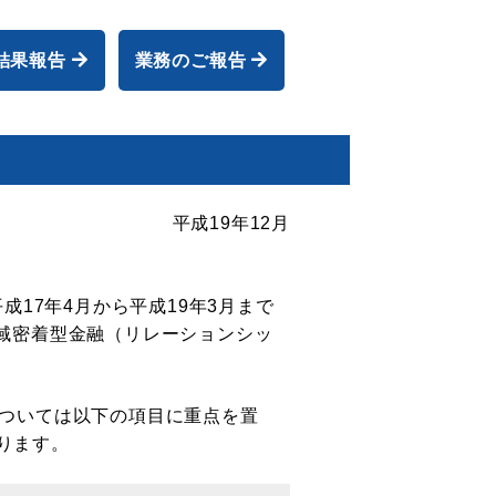
スポーツ振興くじ（toto）払戻
結果報告
業務のご報告
平成19年12月
成17年4月から平成19年3月まで
域密着型金融（リレーションシッ
については以下の項目に重点を置
ります。