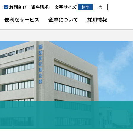
お問合せ・資料請求
文字サイズ
標準
大
便利なサービス
金庫について
採用情報
ATMご利用案内
基本となる預金
WEB保険商品
住宅ローン
金庫概要
金庫概要
BankPay（バンクペイ）アプリ
人事研修課からのメッセージ
一般事業主行動計画
個人向け信託商品
マイカーローン
定期積金
ICキャッシュカード
ディスクロージャー
個人向け国債
教育ローン
福利厚生
個人型確定拠出年金（しんきんiDeCo）
クレジットカード
事業者ローン
健康経営宣言
募集要項
ペイジー収納サービス
エントリー