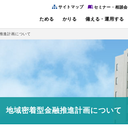
サイトマップ
セミナー・相談会
ためる
かりる
備える・運用する
推進計画について
かりるTOP＆web完結＆ネット申込
備える・運用するTOP
便利なサービスTOP
金庫についてTOP
採用情報TOP
ためるTOP
しんきん通帳アプリ
リフォームローン
地域とのふれあい
キャリアアップ
定期預金
保険商品
生活基盤プラットフォーム「ペンリィ」
先輩職員からのメッセージ
環境への取り組み
カードローン
財形預金
投資信託
海外旅行保険インターネット契約
デビットカードサービス
インターンシップ
個人ローン
電子公告
地域密着型金融推進計画について
ペイジー口座振替受付サービス
ローンシミュレーション
SDGsへの取り組み
企業説明会