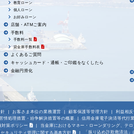
教育ローン
個人ローン
お好みローン
店舗・ATMご案内
手数料
手数料一覧
貸金庫手数料表
よくあるご質問
キャッシュカード・通帳・ご印鑑をなくしたら
金融円滑化
指針
お客さま本位の業務運営
顧客保護等管理方針
利益相反
苦情処理措置・紛争解決措置等の概要
信用金庫電子決済等代行
融対策ポリシー
当金庫におけるマネー・ローンダリング、テロ
「振り込め詐欺救済法」
ーセキュリティ管理に関する基本方針