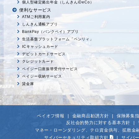
個人型確定拠出年金（しんきんiDeCo）
便利なサービス
ATMご利用案内
しんきん通帳アプリ
BankPay（バンクペイ）アプリ
生活基盤プラットフォーム「ペンリィ」
ICキャッシュカード
デビットカードサービス
クレジットカード
ペイジー口座振替受付サービス
ペイジー収納サービス
貸金庫
ペイオフ情報
金融商品勧誘方針
保険募集
反社会的勢力に対する基本方針
マネー・ローンダリング、テロ資金供与、拡散金
サイバーセキュリティ取組方針
サイバ