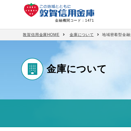
金融機関コード：1471
敦賀信用金庫HOME
金庫について
地域密着型金融
便利なサービス
備える・運用する
お金をためる
お金をかりる
金庫について
採用情報
金庫について