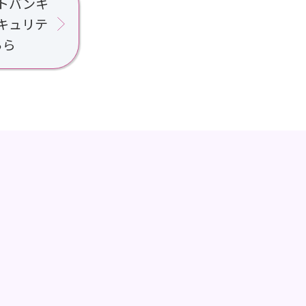
トバンキ
キュリテ
ちら