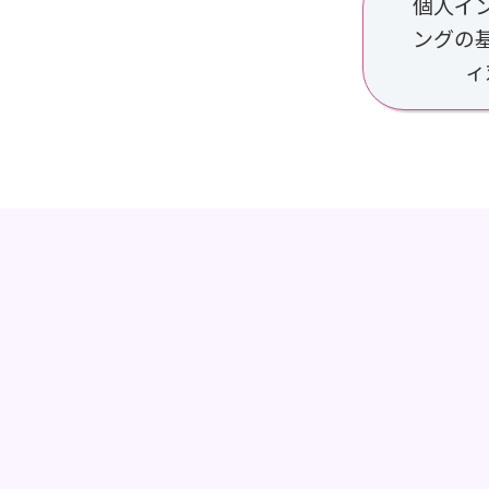
個人イ
ングの
ィ