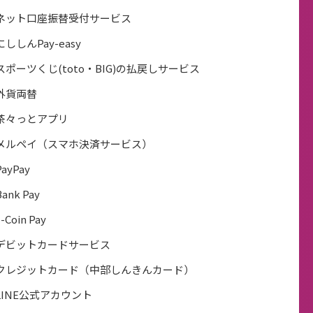
ネット口座振替受付サービス
にししんPay-easy
スポーツくじ(toto・BIG)の払戻しサービス
外貨両替
茶々っとアプリ
メルペイ（スマホ決済サービス）
PayPay
Bank Pay
J-Coin Pay
デビットカードサービス
クレジットカード（中部しんきんカード）
LINE公式アカウント