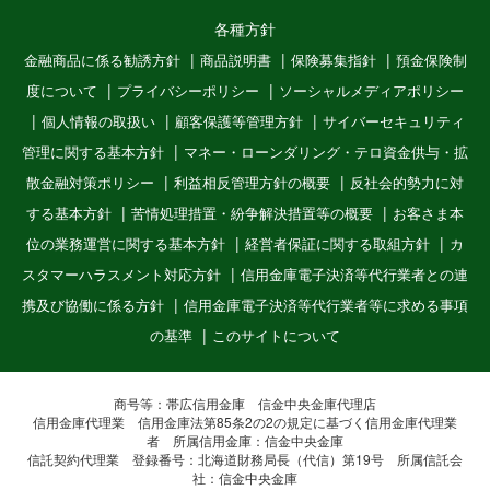
各種方針
金融商品に係る勧誘方針
商品説明書
保険募集指針
預金保険制
度について
プライバシーポリシー
ソーシャルメディアポリシー
個人情報の取扱い
顧客保護等管理方針
サイバーセキュリティ
管理に関する基本方針
マネー・ローンダリング・テロ資金供与・拡
散金融対策ポリシー
利益相反管理方針の概要
反社会的勢力に対
する基本方針
苦情処理措置・紛争解決措置等の概要
お客さま本
位の業務運営に関する基本方針
経営者保証に関する取組方針
カ
スタマーハラスメント対応方針
信用金庫電子決済等代行業者との連
携及び協働に係る方針
信用金庫電子決済等代行業者等に求める事項
の基準
このサイトについて
商号等：帯広信用金庫 信金中央金庫代理店
信用金庫代理業 信用金庫法第85条2の2の規定に基づく信用金庫代理業
者 所属信用金庫：信金中央金庫
信託契約代理業 登録番号：北海道財務局長（代信）第19号 所属信託会
社：信金中央金庫