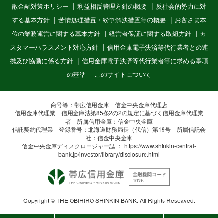
散金融対策ポリシー
利益相反管理方針の概要
反社会的勢力に対
する基本方針
苦情処理措置・紛争解決措置等の概要
お客さま本
位の業務運営に関する基本方針
経営者保証に関する取組方針
カ
スタマーハラスメント対応方針
信用金庫電子決済等代行業者との連
携及び協働に係る方針
信用金庫電子決済等代行業者等に求める事項
の基準
このサイトについて
商号等：帯広信用金庫 信金中央金庫代理店
信用金庫代理業 信用金庫法第85条2の2の規定に基づく信用金庫代理業
者 所属信用金庫：信金中央金庫
信託契約代理業 登録番号：北海道財務局長（代信）第19号 所属信託会
社：信金中央金庫
信金中央金庫ディスクロージャー誌 ：
https://www.shinkin-central-
bank.jp/investor/library/disclosure.html
Copyright © THE OBIHIRO SHINKIN BANK. All Rights Reseaved.