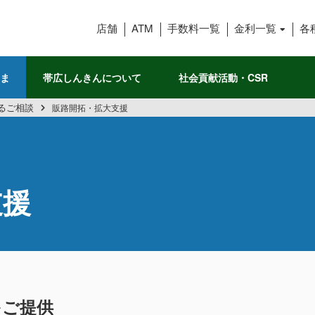
帯広信用金庫
店舗
ATM
手数料一覧
金利一覧
各
ま
帯広しんきんについて
社会貢献活動・CSR
るご相談
販路開拓・拡大支援
支援
をご提供