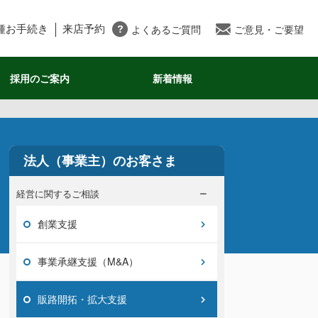
種お手続き
来店予約
よくあるご質問
ご意見・ご要望
採用のご案内
新着情報
法人（事業主）のお客さま
経営に関するご相談
創業支援
事業承継支援（M&A）
販路開拓・拡大支援