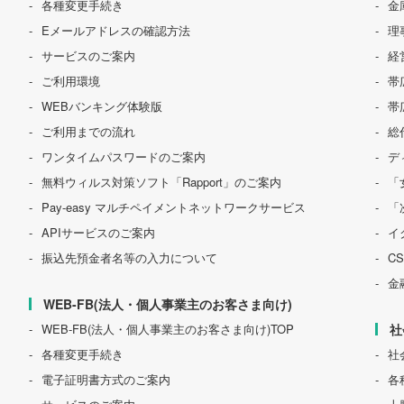
各種変更手続き
金
Eメールアドレスの確認方法
理
サービスのご案内
経
ご利用環境
帯
WEBバンキング体験版
帯
ご利用までの流れ
総
ワンタイムパスワードのご案内
デ
無料ウィルス対策ソフト「Rapport」のご案内
「
Pay-easy マルチペイメントネットワークサービス
「
APIサービスのご案内
イ
振込先預金者名等の入力について
C
金
WEB-FB(法人・個人事業主のお客さま向け)
WEB-FB(法人・個人事業主のお客さま向け)TOP
社
各種変更手続き
社
電子証明書方式のご案内
各